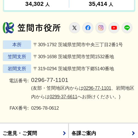
笠間市役所
X
Facebook
Instagram
Youtu
L
本所
〒309-1792 茨城県笠間市中央三丁目2番1号
笠間支所
〒309-1698 茨城県笠間市笠間1532番地
岩間支所
〒319-0294 茨城県笠間市下郷5140番地
0296-77-1101
電話番号:
(友部・笠間地区内からは
0296-77-1101
、岩間地区
内からは
0299-37-6611
へお掛けください。)
FAX番号:
0296-78-0612
ご意見・ご質問
各課ご案内