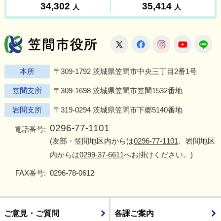
笠間市役所
X
Facebook
Instagram
Youtu
L
本所
〒309-1792 茨城県笠間市中央三丁目2番1号
笠間支所
〒309-1698 茨城県笠間市笠間1532番地
岩間支所
〒319-0294 茨城県笠間市下郷5140番地
0296-77-1101
電話番号:
(友部・笠間地区内からは
0296-77-1101
、岩間地区
内からは
0299-37-6611
へお掛けください。)
FAX番号:
0296-78-0612
ご意見・ご質問
各課ご案内