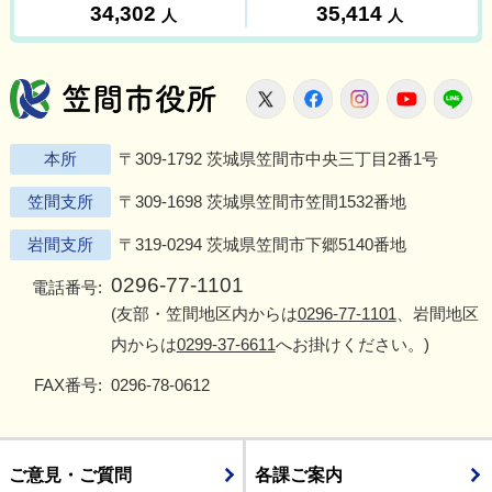
笠間市役所
X
Facebook
Instagram
Youtu
L
本所
〒309-1792 茨城県笠間市中央三丁目2番1号
笠間支所
〒309-1698 茨城県笠間市笠間1532番地
岩間支所
〒319-0294 茨城県笠間市下郷5140番地
0296-77-1101
電話番号:
(友部・笠間地区内からは
0296-77-1101
、岩間地区
内からは
0299-37-6611
へお掛けください。)
FAX番号:
0296-78-0612
ご意見・ご質問
各課ご案内