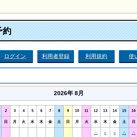
予約
ログイン
利用者登録
利用規約
使
2026年 8月
2
3
4
5
6
7
8
9
10
11
12
13
14
15
16
日
月
火
水
木
金
土
日
月
火
水
木
金
土
日
△
○
○
△
△