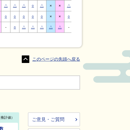
△
△
△
○
△
×
×
△
△
△
○
△
×
×
○
○
○
○
○
×
×
○
○
○
○
○
×
×
-
○
△
△
△
△
△
-
△
○
○
△
△
△
このページの先頭へ戻る
ご意見・ご質問