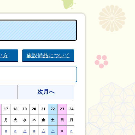
い方
施設備品について
次月へ
17
18
19
20
21
22
23
24
25
26
27
28
29
30
月
火
水
木
金
土
日
月
火
水
木
金
土
日
○
○
△
○
△
△
×
○
○
△
○
△
△
×