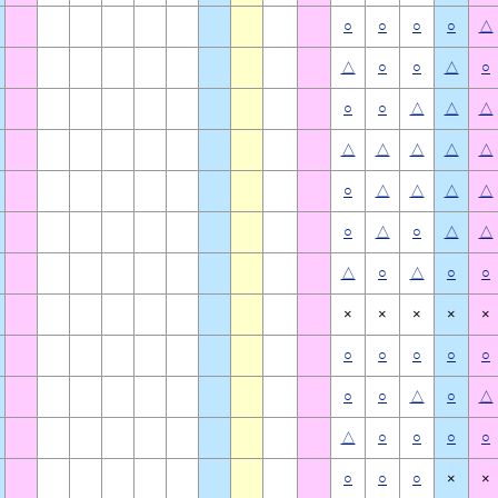
○
○
○
○
△
△
○
○
△
○
○
○
△
△
△
△
△
△
△
△
○
△
△
△
△
○
△
○
△
△
△
○
△
○
○
×
×
×
×
×
○
○
○
○
○
○
○
△
○
△
△
○
○
○
○
○
○
○
×
×