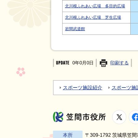
北川根ふれあい広場 多目的広場
北川根ふれあい広場 芝生広場
岩間武道館
0年0月0日
印刷する
スポーツ施設紹介
スポーツ施
X
笠間市役所
本所
〒309-1792 茨城県