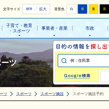
拡大
文字サイズ
背景色
標準
白
青
黄
黒
子育て・教育
事業者・産業
市政
・スポーツ
ポーツ
Go
ーツ
スポーツ
スポーツ施設
スポーツ施設予約