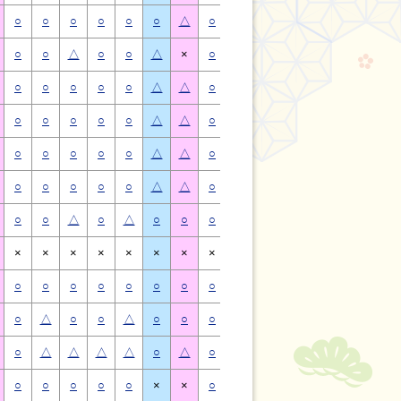
○
○
○
○
○
○
△
○
○
○
○
○
○
△
○
○
△
○
○
△
×
○
○
△
○
○
△
×
○
○
○
○
○
△
△
○
○
○
○
○
△
△
○
○
○
○
○
△
△
○
○
○
○
○
△
△
○
○
○
○
○
△
△
○
○
○
○
○
△
△
○
○
○
○
○
△
△
○
○
○
○
○
△
△
○
○
△
○
△
○
○
○
○
△
○
△
○
○
×
×
×
×
×
×
×
×
×
×
×
×
×
×
○
○
○
○
○
○
○
○
○
○
○
○
○
○
○
△
○
○
△
○
○
○
△
○
○
△
○
○
○
△
△
△
△
○
△
○
△
△
△
△
○
△
○
○
○
○
○
×
×
○
○
○
○
○
×
×