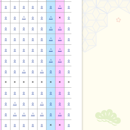
○
○
○
○
○
○
△
○
○
○
○
○
○
△
○
○
△
○
○
△
×
○
○
△
○
○
△
×
○
○
○
○
○
△
△
○
○
○
○
○
△
△
○
○
○
○
○
△
△
○
○
○
○
○
△
△
○
○
○
○
○
△
△
○
○
○
○
○
△
△
○
○
○
○
○
△
△
○
○
○
○
○
△
△
○
○
△
○
△
○
○
○
○
△
○
△
○
○
×
×
×
×
×
×
×
×
×
×
×
×
×
×
○
○
○
○
○
○
○
○
○
○
○
○
○
○
○
△
○
○
△
○
○
○
△
○
○
△
○
○
○
△
△
△
△
○
△
○
△
△
△
△
○
△
○
○
○
○
○
×
×
○
○
○
○
○
×
×