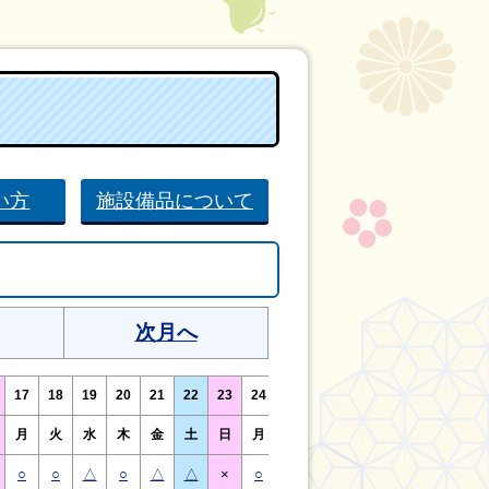
い方
施設備品について
次月へ
17
18
19
20
21
22
23
24
25
26
27
28
29
30
月
火
水
木
金
土
日
月
火
水
木
金
土
日
○
○
△
○
△
△
×
○
○
△
○
△
△
×