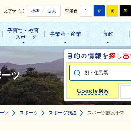
拡大
文字サイズ
背景色
標準
白
青
黄
黒
子育て・教育
事業者・産業
市政
・スポーツ
ポーツ
Go
ーツ
スポーツ
スポーツ施設
スポーツ施設予約