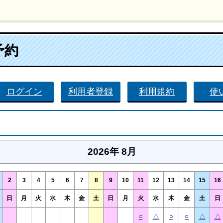
予約
ログイン
利用者登録
利用規約
使
2026年 8月
2
3
4
5
6
7
8
9
10
11
12
13
14
15
16
日
月
火
水
木
金
土
日
月
火
水
木
金
土
日
○
△
○
○
△
△