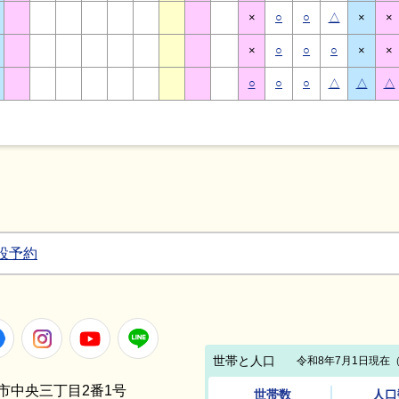
×
○
○
△
×
×
×
○
○
○
×
×
○
○
○
△
△
△
設予約
Facebook
Instagram
Youtube
LINE
笠間市中央三丁目2番1号