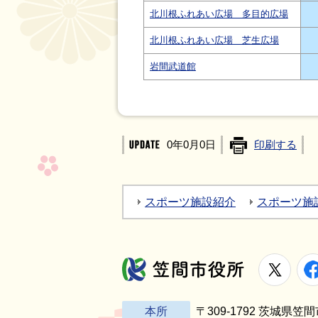
北川根ふれあい広場 多目的広場
北川根ふれあい広場 芝生広場
岩間武道館
0年0月0日
印刷する
スポーツ施設紹介
スポーツ施
X
笠間市役所
本所
〒309-1792 茨城県