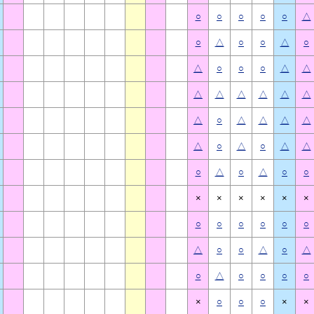
○
○
○
○
○
△
○
△
○
○
△
○
△
○
○
○
△
△
△
△
△
△
△
△
△
○
△
△
△
△
△
○
△
○
△
△
○
△
○
△
○
○
×
×
×
×
×
×
○
○
○
○
○
○
△
○
○
△
○
△
○
△
○
○
○
○
×
○
○
○
×
×