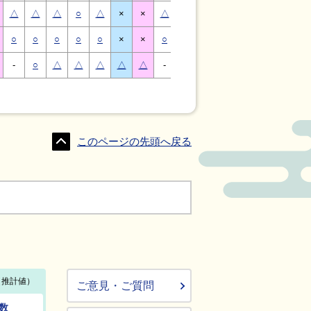
△
△
△
○
△
×
×
△
△
△
○
△
×
×
○
○
○
○
○
×
×
○
○
○
○
○
×
×
-
○
△
△
△
△
△
-
△
○
○
△
△
△
このページの先頭へ戻る
ご意見・ご質問