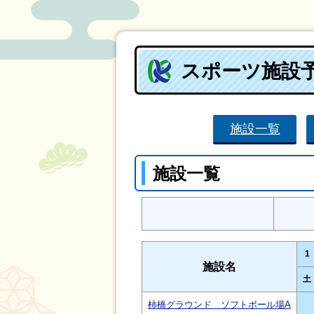
スポーツ施設
施設一覧
施設一覧
1
施設名
土
柿橋グラウンド ソフトボール場A