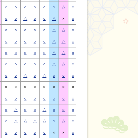
○
○
○
○
○
○
△
○
○
○
○
○
○
△
○
○
△
○
○
△
×
○
○
△
○
○
△
×
○
○
○
○
○
△
△
○
○
○
○
○
△
△
○
○
○
○
○
△
△
○
○
○
○
○
△
△
○
○
○
○
○
△
△
○
○
○
○
○
△
△
○
○
○
○
○
△
△
○
○
○
○
○
△
△
○
○
△
○
△
○
○
○
○
△
○
△
○
○
×
×
×
×
×
×
×
×
×
×
×
×
×
×
○
○
○
○
○
○
○
○
○
○
○
○
○
○
○
△
○
○
△
○
○
○
△
○
○
△
○
○
○
△
△
△
△
○
△
○
△
△
△
△
○
△
○
○
○
○
○
×
×
○
○
○
○
○
×
×