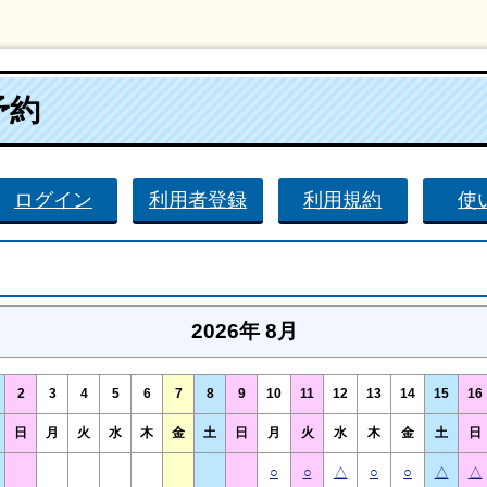
予約
ログイン
利用者登録
利用規約
使
2026年 8月
2
3
4
5
6
7
8
9
10
11
12
13
14
15
16
日
月
火
水
木
金
土
日
月
火
水
木
金
土
日
○
○
△
○
○
△
△