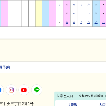
○
×
○
○
△
×
×
○
×
○
○
○
×
×
-
○
○
○
△
△
△
設予約
Facebook
Instagram
Youtube
LINE
笠間市中央三丁目2番1号