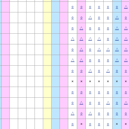
○
○
○
○
○
○
△
○
○
△
○
○
△
○
○
△
○
○
○
△
△
△
△
△
△
○
△
△
○
△
○
△
△
△
△
△
△
○
○
○
△
△
○
○
△
○
△
○
○
×
×
×
×
×
×
×
○
○
○
○
○
○
○
○
△
○
○
△
○
△
△
○
△
○
○
○
○
○
×
○
○
○
×
×