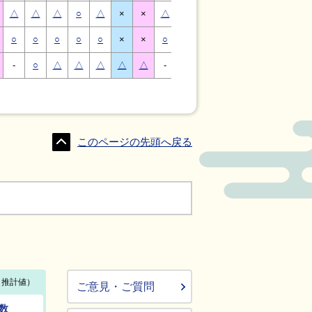
△
△
△
○
△
×
×
△
△
△
○
△
×
×
○
○
○
○
○
×
×
○
○
○
○
○
×
×
-
○
△
△
△
△
△
-
△
○
○
△
△
△
このページの先頭へ戻る
ご意見・ご質問