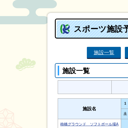
スポーツ施設
施設一覧
施設一覧
1
施設名
土
柿橋グラウンド ソフトボール場A