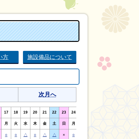
い方
施設備品について
次月へ
17
18
19
20
21
22
23
24
25
26
27
28
29
30
月
火
水
木
金
土
日
月
火
水
木
金
土
日
○
○
△
○
△
△
×
○
○
△
○
△
△
×