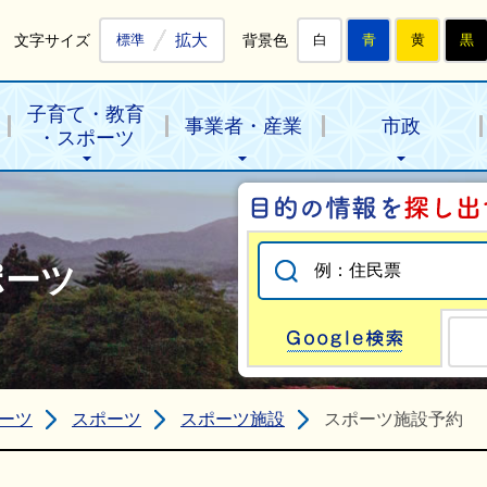
拡大
文字サイズ
背景色
標準
白
青
黄
黒
子育て・教育
事業者・産業
市政
・スポーツ
ポーツ
Go
ーツ
スポーツ
スポーツ施設
スポーツ施設予約