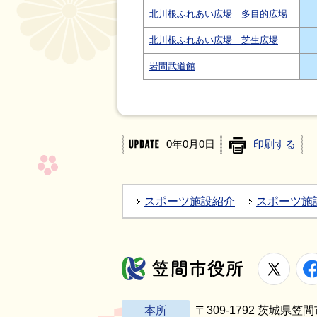
北川根ふれあい広場 多目的広場
北川根ふれあい広場 芝生広場
岩間武道館
0年0月0日
印刷する
スポーツ施設紹介
スポーツ施
X
笠間市役所
本所
〒309-1792 茨城県