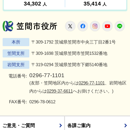
笠間市役所
X
Facebook
Instagram
Youtu
L
本所
〒309-1792 茨城県笠間市中央三丁目2番1号
笠間支所
〒309-1698 茨城県笠間市笠間1532番地
岩間支所
〒319-0294 茨城県笠間市下郷5140番地
0296-77-1101
電話番号:
(友部・笠間地区内からは
0296-77-1101
、岩間地区
内からは
0299-37-6611
へお掛けください。)
FAX番号:
0296-78-0612
ご意見・ご質問
各課ご案内