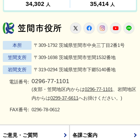
笠間市役所
X
Facebook
Instagram
Youtu
L
本所
〒309-1792 茨城県笠間市中央三丁目2番1号
笠間支所
〒309-1698 茨城県笠間市笠間1532番地
岩間支所
〒319-0294 茨城県笠間市下郷5140番地
0296-77-1101
電話番号:
(友部・笠間地区内からは
0296-77-1101
、岩間地区
内からは
0299-37-6611
へお掛けください。)
FAX番号:
0296-78-0612
ご意見・ご質問
各課ご案内