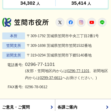
笠間市役所
X
Facebook
Instagram
Youtu
L
本所
〒309-1792 茨城県笠間市中央三丁目2番1号
笠間支所
〒309-1698 茨城県笠間市笠間1532番地
岩間支所
〒319-0294 茨城県笠間市下郷5140番地
0296-77-1101
電話番号:
(友部・笠間地区内からは
0296-77-1101
、岩間地区
内からは
0299-37-6611
へお掛けください。)
FAX番号:
0296-78-0612
ご意見・ご質問
各課ご案内