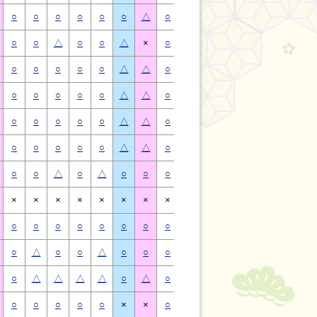
○
○
○
○
○
○
△
○
○
○
○
○
○
△
○
○
△
○
○
△
×
○
○
△
○
○
△
×
○
○
○
○
○
△
△
○
○
○
○
○
△
△
○
○
○
○
○
△
△
○
○
○
○
○
△
△
○
○
○
○
○
△
△
○
○
○
○
○
△
△
○
○
○
○
○
△
△
○
○
○
○
○
△
△
○
○
△
○
△
○
○
○
○
△
○
△
○
○
×
×
×
×
×
×
×
×
×
×
×
×
×
×
○
○
○
○
○
○
○
○
○
○
○
○
○
○
○
△
○
○
△
○
○
○
△
○
○
△
○
○
○
△
△
△
△
○
△
○
△
△
△
△
○
△
○
○
○
○
○
×
×
○
○
○
○
○
×
×