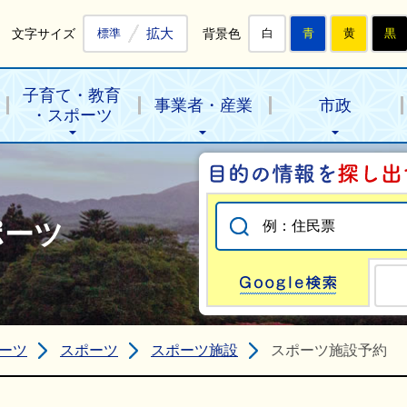
拡大
文字サイズ
背景色
標準
白
青
黄
黒
子育て・教育
事業者・産業
市政
・スポーツ
ポーツ
Go
ーツ
スポーツ
スポーツ施設
スポーツ施設予約