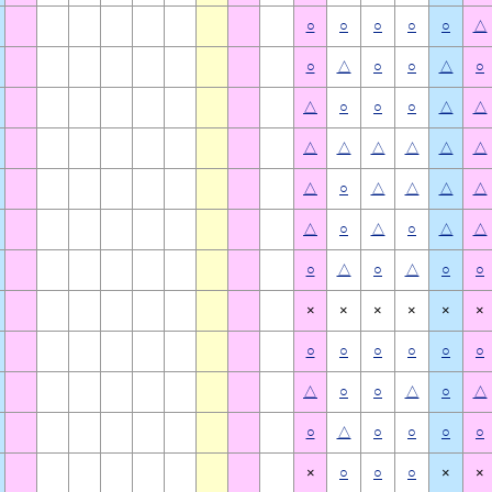
○
○
○
○
○
△
○
△
○
○
△
○
△
○
○
○
△
△
△
△
△
△
△
△
△
○
△
△
△
△
△
○
△
○
△
△
○
△
○
△
○
○
×
×
×
×
×
×
○
○
○
○
○
○
△
○
○
△
○
△
○
△
○
○
○
○
×
○
○
○
×
×