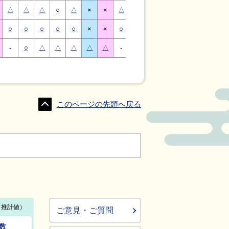
△
△
△
○
△
×
×
△
△
△
○
△
×
×
○
○
○
○
○
×
×
○
○
○
○
○
×
×
-
○
△
△
△
△
△
-
△
○
○
△
△
△
このページの先頭へ戻る
ご意見・ご質問