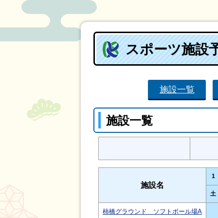
スポーツ施設
施設一覧
施設一覧
1
施設名
土
柿橋グラウンド ソフトボール場A