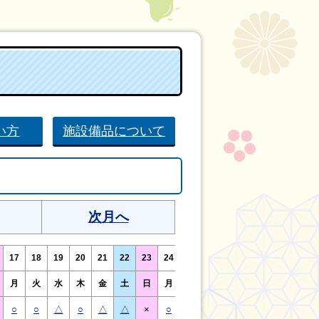
い方
施設備品について
次月へ
17
18
19
20
21
22
23
24
25
26
27
28
29
30
月
火
水
木
金
土
日
月
火
水
木
金
土
日
○
○
△
○
△
△
×
○
○
△
○
△
△
×