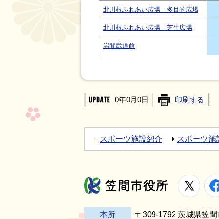
北川根ふれあい広場 多目的広場
北川根ふれあい広場 芝生広場
岩間武道館
0年0月0日
印刷する
スポーツ施設紹介
スポーツ施
X
笠間市役所
本所
〒309-1792 茨城県