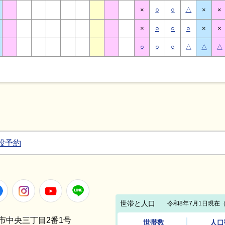
×
○
○
△
×
×
×
○
○
○
×
×
○
○
○
△
△
△
設予約
Facebook
Instagram
Youtube
LINE
笠間市中央三丁目2番1号