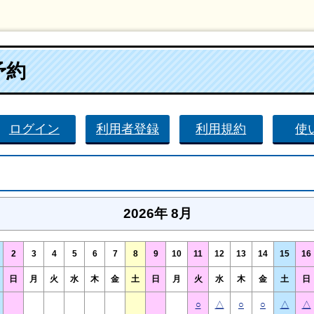
予約
ログイン
利用者登録
利用規約
使
2026年 8月
2
3
4
5
6
7
8
9
10
11
12
13
14
15
16
日
月
火
水
木
金
土
日
月
火
水
木
金
土
日
○
△
○
○
△
△