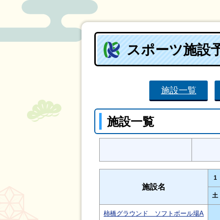
スポーツ施設
施設一覧
施設一覧
1
施設名
土
柿橋グラウンド ソフトボール場A