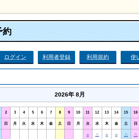
予約
ログイン
利用者登録
利用規約
使
2026年 8月
2
3
4
5
6
7
8
9
10
11
12
13
14
15
16
日
月
火
水
木
金
土
日
月
火
水
木
金
土
日
○
△
○
○
△
△