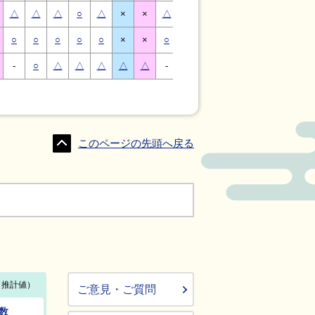
△
△
△
○
△
×
×
△
△
△
○
△
×
×
○
○
○
○
○
×
×
○
○
○
○
○
×
×
-
○
△
△
△
△
△
-
△
○
○
△
△
△
このページの先頭へ戻る
ご意見・ご質問