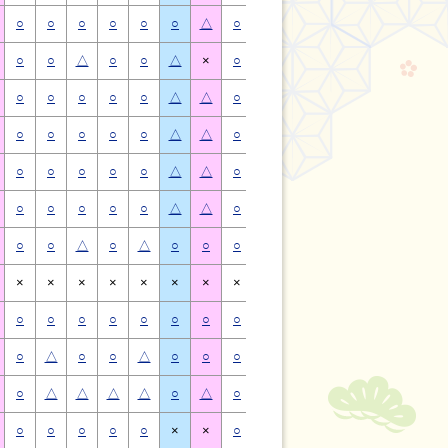
○
○
○
○
○
○
△
○
○
○
○
○
○
△
○
○
△
○
○
△
×
○
○
△
○
○
△
×
○
○
○
○
○
△
△
○
○
○
○
○
△
△
○
○
○
○
○
△
△
○
○
○
○
○
△
△
○
○
○
○
○
△
△
○
○
○
○
○
△
△
○
○
○
○
○
△
△
○
○
○
○
○
△
△
○
○
△
○
△
○
○
○
○
△
○
△
○
○
×
×
×
×
×
×
×
×
×
×
×
×
×
×
○
○
○
○
○
○
○
○
○
○
○
○
○
○
○
△
○
○
△
○
○
○
△
○
○
△
○
○
○
△
△
△
△
○
△
○
△
△
△
△
○
△
○
○
○
○
○
×
×
○
○
○
○
○
×
×