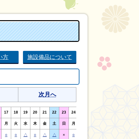
い方
施設備品について
次月へ
17
18
19
20
21
22
23
24
25
26
27
28
29
30
月
火
水
木
金
土
日
月
火
水
木
金
土
日
○
○
△
○
△
△
×
○
○
△
○
△
△
×