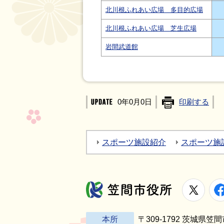
北川根ふれあい広場 多目的広場
北川根ふれあい広場 芝生広場
岩間武道館
0年0月0日
印刷する
スポーツ施設紹介
スポーツ施
X
笠間市役所
本所
〒309-1792 茨城県