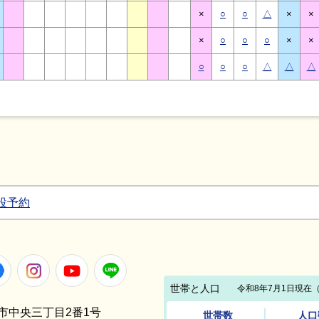
×
○
○
△
×
×
×
○
○
○
×
×
○
○
○
△
△
△
設予約
Facebook
Instagram
Youtube
LINE
笠間市中央三丁目2番1号