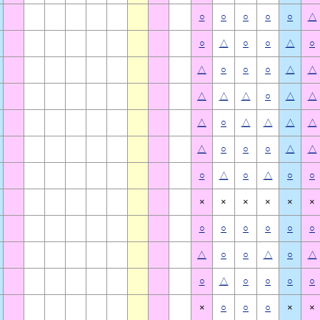
○
○
○
○
○
△
○
△
○
○
△
○
△
○
○
○
△
△
△
△
△
○
△
△
△
○
△
△
△
△
△
○
○
○
△
△
○
△
○
△
○
○
×
×
×
×
×
×
○
○
○
○
○
○
△
○
○
△
○
△
○
△
○
○
○
○
×
○
○
○
×
×