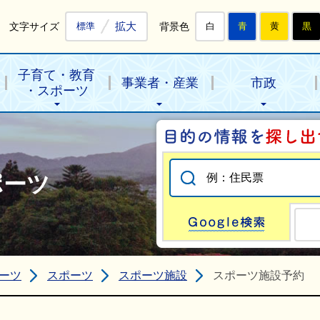
拡大
文字サイズ
背景色
標準
白
青
黄
黒
子育て・教育
事業者・産業
市政
・スポーツ
ポーツ
Go
ーツ
スポーツ
スポーツ施設
スポーツ施設予約