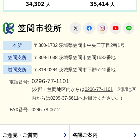
笠間市役所
X
Facebook
Instagram
Youtu
L
本所
〒309-1792 茨城県笠間市中央三丁目2番1号
笠間支所
〒309-1698 茨城県笠間市笠間1532番地
岩間支所
〒319-0294 茨城県笠間市下郷5140番地
0296-77-1101
電話番号:
(友部・笠間地区内からは
0296-77-1101
、岩間地区
内からは
0299-37-6611
へお掛けください。)
FAX番号:
0296-78-0612
ご意見・ご質問
各課ご案内