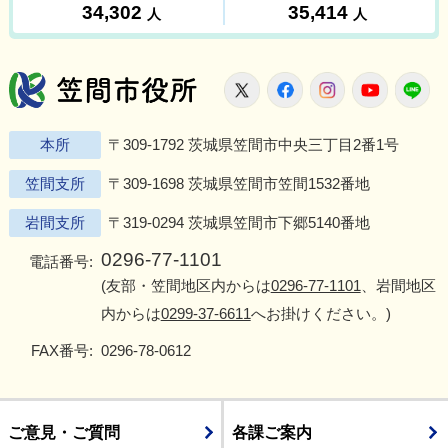
笠間市役所
X
Facebook
Instagram
Youtu
L
本所
〒309-1792 茨城県笠間市中央三丁目2番1号
笠間支所
〒309-1698 茨城県笠間市笠間1532番地
岩間支所
〒319-0294 茨城県笠間市下郷5140番地
0296-77-1101
電話番号:
(友部・笠間地区内からは
0296-77-1101
、岩間地区
内からは
0299-37-6611
へお掛けください。)
FAX番号:
0296-78-0612
ご意見・ご質問
各課ご案内