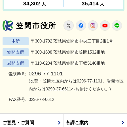
笠間市役所
X
Facebook
Instagram
Youtu
L
本所
〒309-1792 茨城県笠間市中央三丁目2番1号
笠間支所
〒309-1698 茨城県笠間市笠間1532番地
岩間支所
〒319-0294 茨城県笠間市下郷5140番地
0296-77-1101
電話番号:
(友部・笠間地区内からは
0296-77-1101
、岩間地区
内からは
0299-37-6611
へお掛けください。)
FAX番号:
0296-78-0612
ご意見・ご質問
各課ご案内