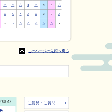
△
△
△
○
△
×
×
△
△
△
○
△
×
×
○
○
○
○
○
×
×
○
○
○
○
○
×
×
-
○
△
△
△
△
△
-
△
○
○
△
△
△
このページの先頭へ戻る
ご意見・ご質問