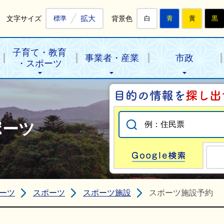
拡大
文字サイズ
背景色
標準
白
青
黄
黒
子育て・教育
事業者・産業
市政
・スポーツ
ポーツ
Go
ーツ
スポーツ
スポーツ施設
スポーツ施設予約