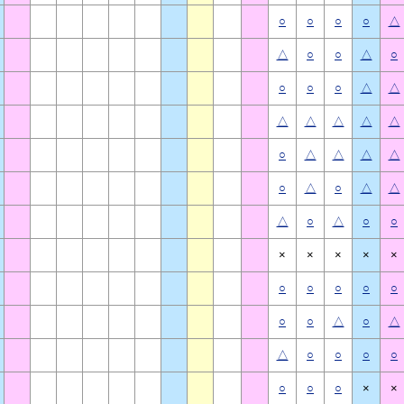
○
○
○
○
△
△
○
○
△
○
○
○
○
△
△
△
△
△
△
△
○
△
△
△
△
○
△
○
△
△
△
○
△
○
○
×
×
×
×
×
○
○
○
○
○
○
○
△
○
△
△
○
○
○
○
○
○
○
×
×