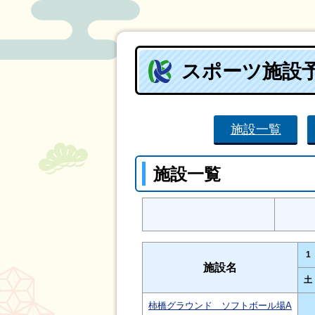
スポーツ施設
施設一覧
施設一覧
1
施設名
土
柿橋グラウンド ソフトボール場A