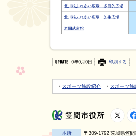
北川根ふれあい広場 多目的広場
北川根ふれあい広場 芝生広場
岩間武道館
0年0月0日
印刷する
スポーツ施設紹介
スポーツ施
X
笠間市役所
本所
〒309-1792 茨城県