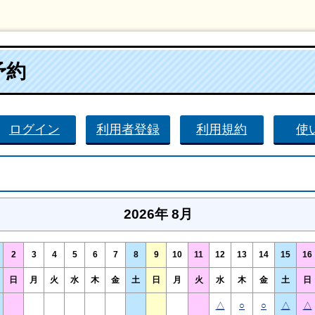
予約
ログイン
利用者登録
利用規約
使
2026年 8月
2
3
4
5
6
7
8
9
10
11
12
13
14
15
16
日
月
火
水
木
金
土
日
月
火
水
木
金
土
日
△
○
○
△
△