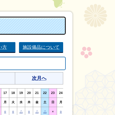
い方
施設備品について
次月へ
17
18
19
20
21
22
23
24
25
26
27
28
29
30
月
火
水
木
金
土
日
月
火
水
木
金
土
日
○
○
△
○
△
△
×
○
○
△
○
△
△
×