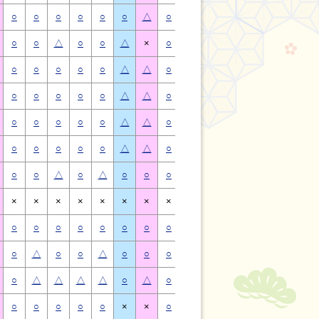
○
○
○
○
○
○
△
○
○
○
○
○
○
△
○
○
△
○
○
△
×
○
○
△
○
○
△
×
○
○
○
○
○
△
△
○
○
○
○
○
△
△
○
○
○
○
○
△
△
○
○
○
○
○
△
△
○
○
○
○
○
△
△
○
○
○
○
○
△
△
○
○
○
○
○
△
△
○
○
○
○
○
△
△
○
○
△
○
△
○
○
○
○
△
○
△
○
○
×
×
×
×
×
×
×
×
×
×
×
×
×
×
○
○
○
○
○
○
○
○
○
○
○
○
○
○
○
△
○
○
△
○
○
○
△
○
○
△
○
○
○
△
△
△
△
○
△
○
△
△
△
△
○
△
○
○
○
○
○
×
×
○
○
○
○
○
×
×