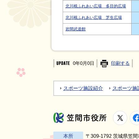
北川根ふれあい広場 多目的広場
北川根ふれあい広場 芝生広場
岩間武道館
0年0月0日
印刷する
スポーツ施設紹介
スポーツ施
X
笠間市役所
本所
〒309-1792 茨城県