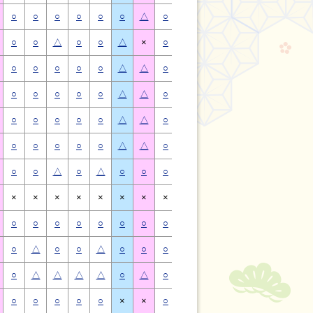
○
○
○
○
○
○
△
○
○
○
○
○
○
△
○
○
△
○
○
△
×
○
○
△
○
○
△
×
○
○
○
○
○
△
△
○
○
○
○
○
△
△
○
○
○
○
○
△
△
○
○
○
○
○
△
△
○
○
○
○
○
△
△
○
○
○
○
○
△
△
○
○
○
○
○
△
△
○
○
○
○
○
△
△
○
○
△
○
△
○
○
○
○
△
○
△
○
○
×
×
×
×
×
×
×
×
×
×
×
×
×
×
○
○
○
○
○
○
○
○
○
○
○
○
○
○
○
△
○
○
△
○
○
○
△
○
○
△
○
○
○
△
△
△
△
○
△
○
△
△
△
△
○
△
○
○
○
○
○
×
×
○
○
○
○
○
×
×