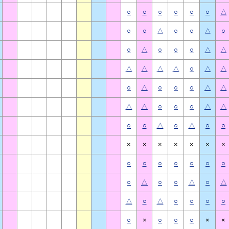
○
○
○
○
○
○
△
○
○
△
○
○
△
○
○
△
○
○
○
△
△
△
△
△
△
○
△
△
○
△
○
○
○
△
△
△
△
○
○
○
△
△
○
○
△
○
△
○
○
×
×
×
×
×
×
×
○
○
○
○
○
○
○
○
△
○
○
△
○
△
△
○
△
○
○
○
○
○
×
○
○
○
×
×