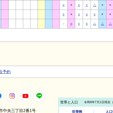
○
×
○
○
△
×
×
○
×
○
○
○
×
×
-
○
○
○
△
△
△
設予約
Facebook
Instagram
Youtube
LINE
笠間市中央三丁目2番1号