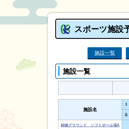
スポーツ施設
施設一覧
施設一覧
1
施設名
土
柿橋グラウンド ソフトボール場A