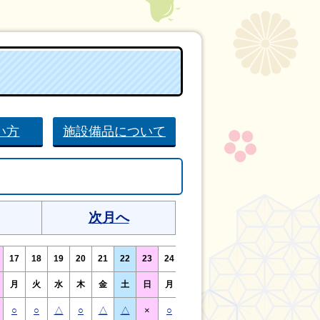
い方
施設備品について
次月へ
17
18
19
20
21
22
23
24
25
26
27
28
29
30
月
火
水
木
金
土
日
月
火
水
木
金
土
日
○
○
△
○
△
△
×
○
○
△
○
△
△
×