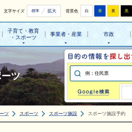
拡大
文字サイズ
背景色
標準
白
青
黄
黒
子育て・教育
事業者・産業
市政
・スポーツ
ポーツ
Go
ーツ
スポーツ
スポーツ施設
スポーツ施設予約