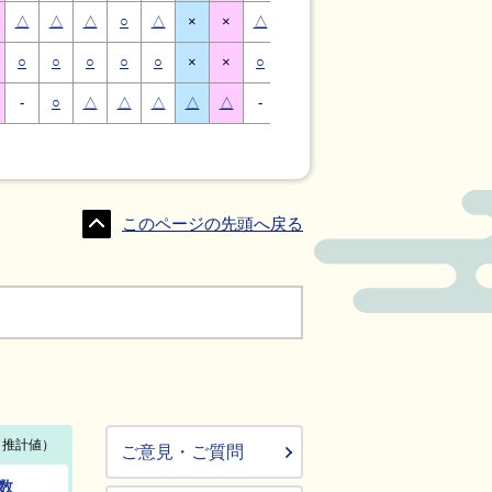
△
△
△
○
△
×
×
△
△
△
○
△
×
×
○
○
○
○
○
×
×
○
○
○
○
○
×
×
-
○
△
△
△
△
△
-
△
○
○
△
△
△
このページの先頭へ戻る
ご意見・ご質問