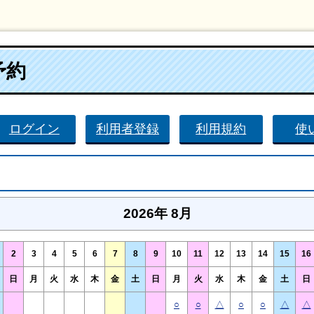
予約
ログイン
利用者登録
利用規約
使
2026年 8月
2
3
4
5
6
7
8
9
10
11
12
13
14
15
16
日
月
火
水
木
金
土
日
月
火
水
木
金
土
日
○
○
△
○
○
△
△