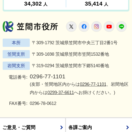
笠間市役所
X
Facebook
Instagram
Youtu
L
本所
〒309-1792 茨城県笠間市中央三丁目2番1号
笠間支所
〒309-1698 茨城県笠間市笠間1532番地
岩間支所
〒319-0294 茨城県笠間市下郷5140番地
0296-77-1101
電話番号:
(友部・笠間地区内からは
0296-77-1101
、岩間地区
内からは
0299-37-6611
へお掛けください。)
FAX番号:
0296-78-0612
ご意見・ご質問
各課ご案内