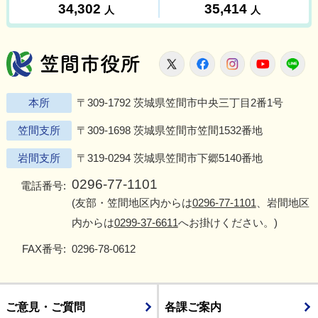
笠間市役所
X
Facebook
Instagram
Youtu
L
本所
〒309-1792 茨城県笠間市中央三丁目2番1号
笠間支所
〒309-1698 茨城県笠間市笠間1532番地
岩間支所
〒319-0294 茨城県笠間市下郷5140番地
0296-77-1101
電話番号:
(友部・笠間地区内からは
0296-77-1101
、岩間地区
内からは
0299-37-6611
へお掛けください。)
FAX番号:
0296-78-0612
ご意見・ご質問
各課ご案内