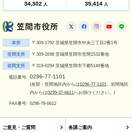
笠間市役所
X
Facebook
Instagram
Youtu
L
本所
〒309-1792 茨城県笠間市中央三丁目2番1号
笠間支所
〒309-1698 茨城県笠間市笠間1532番地
岩間支所
〒319-0294 茨城県笠間市下郷5140番地
0296-77-1101
電話番号:
(友部・笠間地区内からは
0296-77-1101
、岩間地区
内からは
0299-37-6611
へお掛けください。)
FAX番号:
0296-78-0612
ご意見・ご質問
各課ご案内