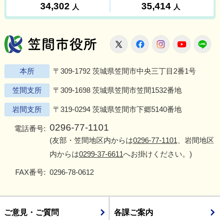
笠間市役所
X
Facebook
Instagram
Youtu
L
本所
〒309-1792 茨城県笠間市中央三丁目2番1号
笠間支所
〒309-1698 茨城県笠間市笠間1532番地
岩間支所
〒319-0294 茨城県笠間市下郷5140番地
0296-77-1101
電話番号:
(友部・笠間地区内からは
0296-77-1101
、岩間地区
内からは
0299-37-6611
へお掛けください。)
FAX番号:
0296-78-0612
ご意見・ご質問
各課ご案内