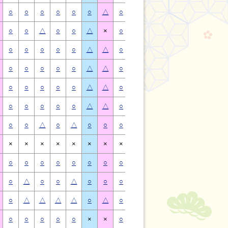
○
○
○
○
○
○
△
○
○
○
○
○
○
△
○
○
△
○
○
△
×
○
○
△
○
○
△
×
○
○
○
○
○
△
△
○
○
○
○
○
△
△
○
○
○
○
○
△
△
○
○
○
○
○
△
△
○
○
○
○
○
△
△
○
○
○
○
○
△
△
○
○
○
○
○
△
△
○
○
○
○
○
△
△
○
○
△
○
△
○
○
○
○
△
○
△
○
○
×
×
×
×
×
×
×
×
×
×
×
×
×
×
○
○
○
○
○
○
○
○
○
○
○
○
○
○
○
△
○
○
△
○
○
○
△
○
○
△
○
○
○
△
△
△
△
○
△
○
△
△
△
△
○
△
○
○
○
○
○
×
×
○
○
○
○
○
×
×