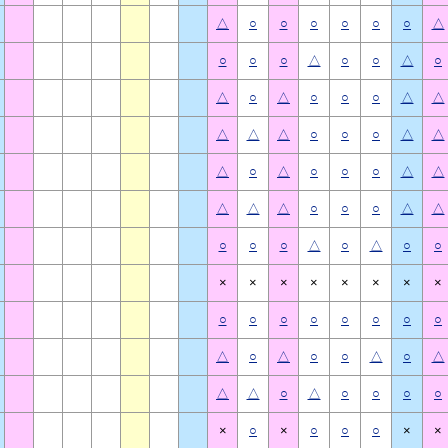
△
○
○
○
○
○
○
△
○
○
○
△
○
○
△
○
△
○
△
○
○
○
△
△
△
△
△
○
○
○
△
△
△
○
△
○
○
○
△
△
△
△
△
○
○
○
△
△
○
○
○
△
○
△
○
○
×
×
×
×
×
×
×
×
○
○
○
○
○
○
○
○
△
○
△
○
○
△
○
△
△
△
○
△
○
○
○
○
×
○
×
○
○
○
×
×