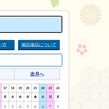
い方
施設備品について
次月へ
17
18
19
20
21
22
23
24
25
26
27
28
29
30
月
火
水
木
金
土
日
月
火
水
木
金
土
日
○
○
△
○
△
△
×
○
○
△
○
○
△
×