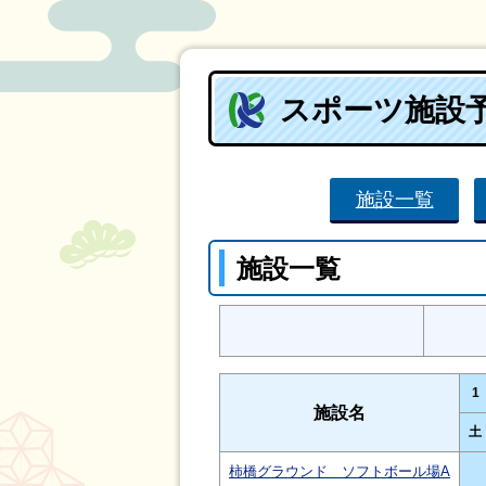
スポーツ施設
施設一覧
施設一覧
1
施設名
土
柿橋グラウンド ソフトボール場A