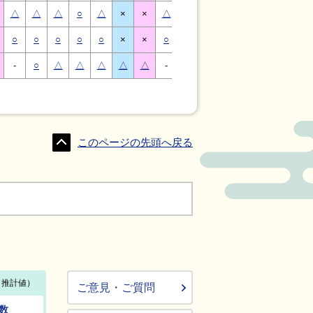
△
△
△
○
△
×
×
△
△
△
○
△
×
×
○
○
○
○
○
×
×
○
○
○
○
○
×
×
-
○
△
△
△
△
△
-
△
○
○
△
△
△
このページの先頭へ戻る
ご意見・ご質問