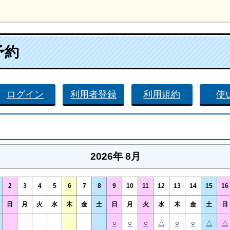
予約
ログイン
利用者登録
利用規約
使
2026年 8月
2
3
4
5
6
7
8
9
10
11
12
13
14
15
16
日
月
火
水
木
金
土
日
月
火
水
木
金
土
日
○
○
○
△
○
○
△
△