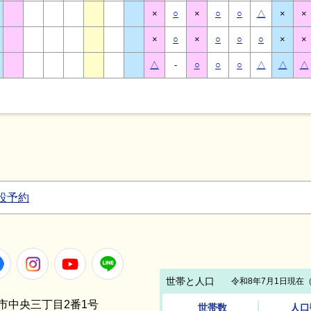
×
○
×
○
○
△
×
×
×
○
×
○
○
○
×
×
△
-
○
○
○
△
△
△
設予約
Facebook
Instagram
Youtube
LINE
笠間市中央三丁目2番1号