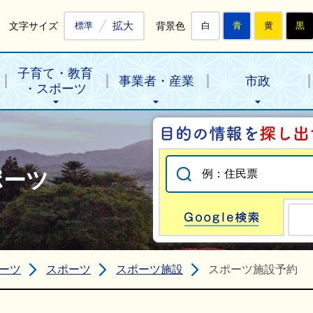
拡大
文字サイズ
背景色
標準
白
青
黄
黒
子育て・教育
事業者・産業
市政
・スポーツ
ポーツ
Go
ーツ
スポーツ
スポーツ施設
スポーツ施設予約