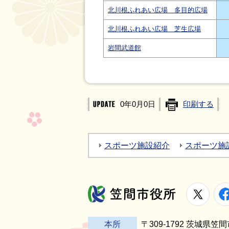
北川根ふれあい広場 多目的広場
北川根ふれあい広場 芝生広場
岩間武道館
0年0月0日
印刷する
スポーツ施設紹介
スポーツ施
X
笠間市役所
本所
〒309-1792 茨城県