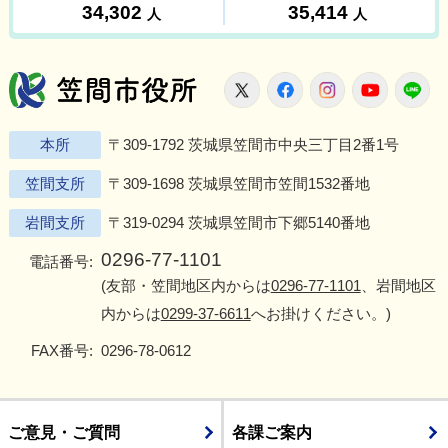
笠間市役所
X
Facebook
Instagram
Youtu
L
本所
〒309-1792 茨城県笠間市中央三丁目2番1号
笠間支所
〒309-1698 茨城県笠間市笠間1532番地
岩間支所
〒319-0294 茨城県笠間市下郷5140番地
0296-77-1101
電話番号:
(友部・笠間地区内からは
0296-77-1101
、岩間地区
内からは
0299-37-6611
へお掛けください。)
FAX番号:
0296-78-0612
ご意見・ご質問
各課ご案内