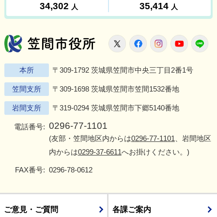
笠間市役所
X
Facebook
Instagram
Youtu
L
本所
〒309-1792 茨城県笠間市中央三丁目2番1号
笠間支所
〒309-1698 茨城県笠間市笠間1532番地
岩間支所
〒319-0294 茨城県笠間市下郷5140番地
0296-77-1101
電話番号:
(友部・笠間地区内からは
0296-77-1101
、岩間地区
内からは
0299-37-6611
へお掛けください。)
FAX番号:
0296-78-0612
ご意見・ご質問
各課ご案内