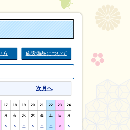
い方
施設備品について
次月へ
17
18
19
20
21
22
23
24
25
26
27
28
29
30
月
火
水
木
金
土
日
月
火
水
木
金
土
日
○
○
△
○
△
△
×
○
○
△
○
△
△
×