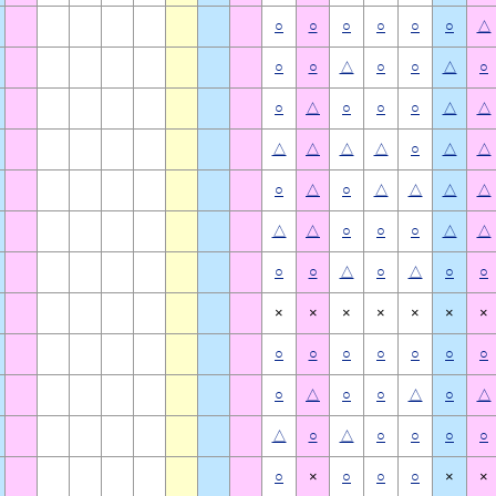
○
○
○
○
○
○
△
○
○
△
○
○
△
○
○
△
○
○
○
△
△
△
△
△
△
○
△
△
○
△
○
△
△
△
△
△
△
○
○
○
△
△
○
○
△
○
△
○
○
×
×
×
×
×
×
×
○
○
○
○
○
○
○
○
△
○
○
△
○
△
△
○
△
○
○
○
○
○
×
○
○
○
×
×