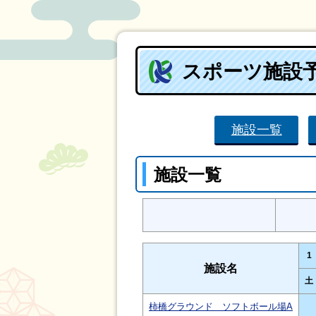
スポーツ施設
施設一覧
施設一覧
1
施設名
土
柿橋グラウンド ソフトボール場A