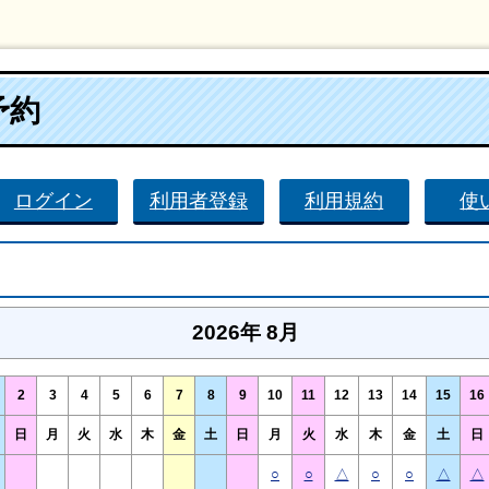
予約
ログイン
利用者登録
利用規約
使
2026年 8月
2
3
4
5
6
7
8
9
10
11
12
13
14
15
16
日
月
火
水
木
金
土
日
月
火
水
木
金
土
日
○
○
△
○
○
△
△