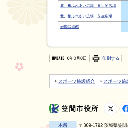
北川根ふれあい広場 多目的広場
北川根ふれあい広場 芝生広場
岩間武道館
0年0月0日
印刷する
スポーツ施設紹介
スポーツ施
X
笠間市役所
本所
〒309-1792 茨城県