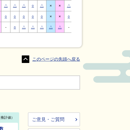
△
△
△
○
△
×
×
△
△
△
○
△
×
×
○
○
○
○
○
×
×
○
○
○
○
○
×
×
-
○
△
△
△
△
△
-
△
○
○
△
△
△
このページの先頭へ戻る
ご意見・ご質問