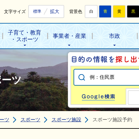
拡大
文字サイズ
背景色
標準
白
青
黄
黒
子育て・教育
事業者・産業
市政
・スポーツ
ポーツ
Go
ーツ
スポーツ
スポーツ施設
スポーツ施設予約