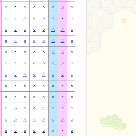
○
○
○
○
○
○
△
○
○
○
○
○
○
△
○
○
△
○
○
△
×
○
○
△
○
○
△
×
○
○
○
○
○
△
△
○
○
○
○
○
△
△
○
○
○
○
○
△
△
○
○
○
○
○
△
△
○
○
○
○
○
△
△
○
○
○
○
○
△
△
○
○
○
○
○
△
△
○
○
○
○
○
△
△
○
○
△
○
△
○
○
○
○
△
○
△
○
○
×
×
×
×
×
×
×
×
×
×
×
×
×
×
○
○
○
○
○
○
○
○
○
○
○
○
○
○
○
△
○
○
△
○
○
○
△
○
○
△
○
○
○
△
△
△
△
○
△
○
△
△
△
△
○
△
○
○
○
○
○
×
×
○
○
○
○
○
×
×