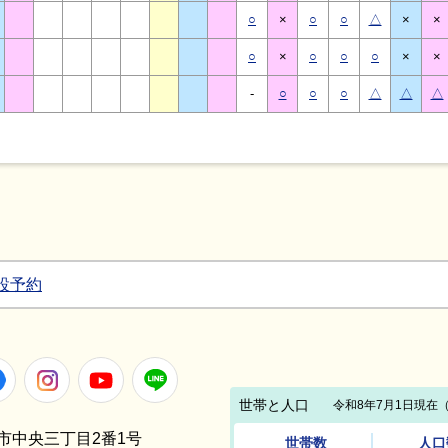
○
×
○
○
△
×
×
○
×
○
○
○
×
×
-
○
○
○
△
△
△
設予約
Facebook
Instagram
Youtube
LINE
笠間市中央三丁目2番1号