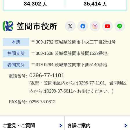
笠間市役所
X
Facebook
Instagram
Youtu
L
本所
〒309-1792 茨城県笠間市中央三丁目2番1号
笠間支所
〒309-1698 茨城県笠間市笠間1532番地
岩間支所
〒319-0294 茨城県笠間市下郷5140番地
0296-77-1101
電話番号:
(友部・笠間地区内からは
0296-77-1101
、岩間地区
内からは
0299-37-6611
へお掛けください。)
FAX番号:
0296-78-0612
ご意見・ご質問
各課ご案内