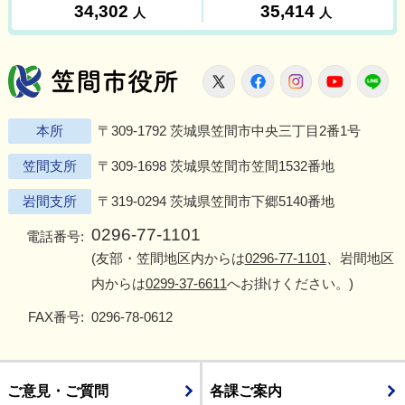
笠間市役所
X
Facebook
Instagram
Youtu
L
本所
〒309-1792 茨城県笠間市中央三丁目2番1号
笠間支所
〒309-1698 茨城県笠間市笠間1532番地
岩間支所
〒319-0294 茨城県笠間市下郷5140番地
0296-77-1101
電話番号:
(友部・笠間地区内からは
0296-77-1101
、岩間地区
内からは
0299-37-6611
へお掛けください。)
FAX番号:
0296-78-0612
ご意見・ご質問
各課ご案内