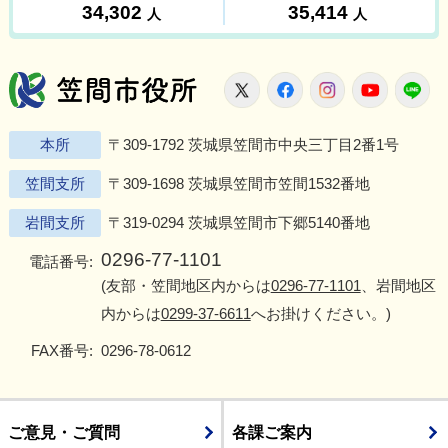
笠間市役所
X
Facebook
Instagram
Youtu
L
本所
〒309-1792 茨城県笠間市中央三丁目2番1号
笠間支所
〒309-1698 茨城県笠間市笠間1532番地
岩間支所
〒319-0294 茨城県笠間市下郷5140番地
0296-77-1101
電話番号:
(友部・笠間地区内からは
0296-77-1101
、岩間地区
内からは
0299-37-6611
へお掛けください。)
FAX番号:
0296-78-0612
ご意見・ご質問
各課ご案内