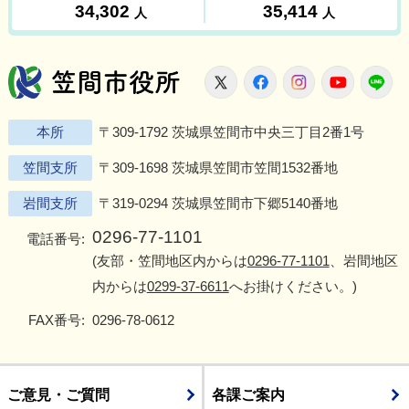
笠間市役所
X
Facebook
Instagram
Youtu
L
本所
〒309-1792 茨城県笠間市中央三丁目2番1号
笠間支所
〒309-1698 茨城県笠間市笠間1532番地
岩間支所
〒319-0294 茨城県笠間市下郷5140番地
0296-77-1101
電話番号:
(友部・笠間地区内からは
0296-77-1101
、岩間地区
内からは
0299-37-6611
へお掛けください。)
FAX番号:
0296-78-0612
ご意見・ご質問
各課ご案内