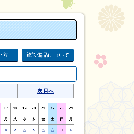
い方
施設備品について
次月へ
17
18
19
20
21
22
23
24
25
26
27
28
29
30
月
火
水
木
金
土
日
月
火
水
木
金
土
日
○
○
△
○
△
△
×
○
○
△
○
○
△
×