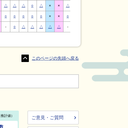
△
△
△
○
△
×
×
△
△
△
○
△
×
×
○
○
○
○
○
×
×
○
○
○
○
○
×
×
-
○
△
△
△
△
△
-
△
○
○
△
△
△
このページの先頭へ戻る
ご意見・ご質問