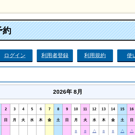
予約
ログイン
利用者登録
利用規約
使
2026年 8月
2
3
4
5
6
7
8
9
10
11
12
13
14
15
16
日
月
火
水
木
金
土
日
月
火
水
木
金
土
日
○
○
△
○
○
△
△