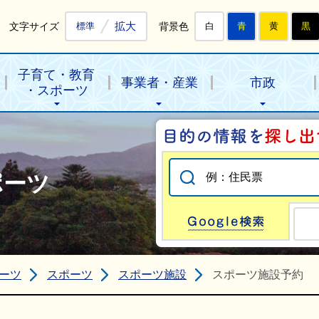
拡大
文字サイズ
背景色
標準
白
青
黄
黒
子育て・教育
事業者・産業
市政
・スポーツ
ポーツ
Go
ーツ
スポーツ
スポーツ施設
スポーツ施設予約