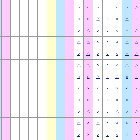
○
○
○
○
○
○
△
○
○
△
○
○
△
○
○
△
○
○
○
△
△
△
△
○
○
○
△
△
○
△
○
○
○
△
△
△
△
○
○
○
△
△
○
○
△
○
△
○
○
×
×
×
×
×
×
×
○
○
○
○
○
○
○
○
△
○
○
△
○
△
△
○
△
○
○
○
○
○
×
○
○
○
×
×