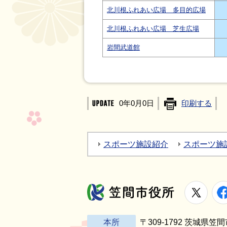
北川根ふれあい広場 多目的広場
北川根ふれあい広場 芝生広場
岩間武道館
0年0月0日
印刷する
スポーツ施設紹介
スポーツ施
X
笠間市役所
本所
〒309-1792 茨城県