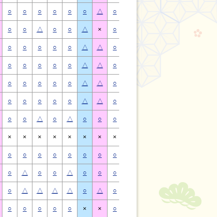
○
○
○
○
○
○
△
○
○
○
○
○
○
△
○
○
△
○
○
△
×
○
○
△
○
○
△
×
○
○
○
○
○
△
△
○
○
○
○
○
△
△
○
○
○
○
○
△
△
○
○
○
○
○
△
△
○
○
○
○
○
△
△
○
○
○
○
○
△
△
○
○
○
○
○
△
△
○
○
○
○
○
△
△
○
○
△
○
△
○
○
○
○
△
○
△
○
○
×
×
×
×
×
×
×
×
×
×
×
×
×
×
○
○
○
○
○
○
○
○
○
○
○
○
○
○
○
△
○
○
△
○
○
○
△
○
○
△
○
○
○
△
△
△
△
○
△
○
△
△
△
△
○
△
○
○
○
○
○
×
×
○
○
○
○
○
×
×