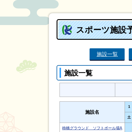
スポーツ施設
施設一覧
施設一覧
1
施設名
土
柿橋グラウンド ソフトボール場A