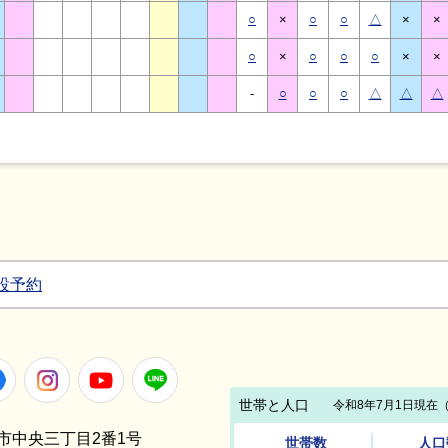
○
×
○
○
△
×
×
○
×
○
○
○
×
×
-
○
○
○
△
△
△
設予約
Facebook
Instagram
Youtube
LINE
笠間市中央三丁目2番1号