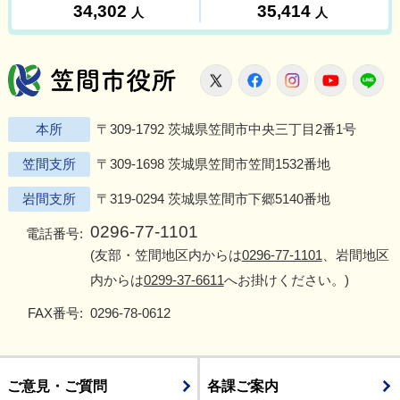
笠間市役所
X
Facebook
Instagram
Youtu
L
本所
〒309-1792 茨城県笠間市中央三丁目2番1号
笠間支所
〒309-1698 茨城県笠間市笠間1532番地
岩間支所
〒319-0294 茨城県笠間市下郷5140番地
0296-77-1101
電話番号:
(友部・笠間地区内からは
0296-77-1101
、岩間地区
内からは
0299-37-6611
へお掛けください。)
FAX番号:
0296-78-0612
ご意見・ご質問
各課ご案内