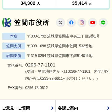
笠間市役所
X
Facebook
Instagram
Youtu
L
本所
〒309-1792 茨城県笠間市中央三丁目2番1号
笠間支所
〒309-1698 茨城県笠間市笠間1532番地
岩間支所
〒319-0294 茨城県笠間市下郷5140番地
0296-77-1101
電話番号:
(友部・笠間地区内からは
0296-77-1101
、岩間地区
内からは
0299-37-6611
へお掛けください。)
FAX番号:
0296-78-0612
ご意見・ご質問
各課ご案内