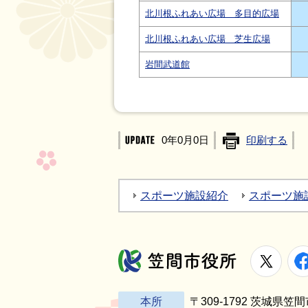
北川根ふれあい広場 多目的広場
北川根ふれあい広場 芝生広場
岩間武道館
0年0月0日
印刷する
スポーツ施設紹介
スポーツ施
X
笠間市役所
本所
〒309-1792 茨城県