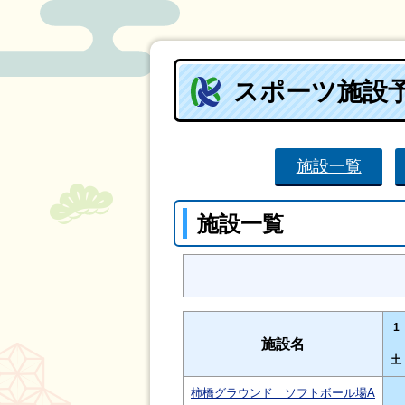
スポーツ施設
施設一覧
施設一覧
1
施設名
土
柿橋グラウンド ソフトボール場A