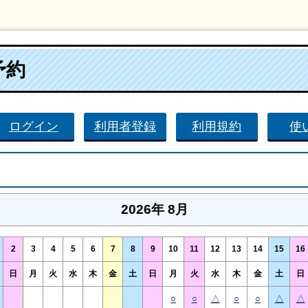
予約
ログイン
利用者登録
利用規約
使
2026年 8月
2
3
4
5
6
7
8
9
10
11
12
13
14
15
16
日
月
火
水
木
金
土
日
月
火
水
木
金
土
日
○
○
△
○
○
△
△