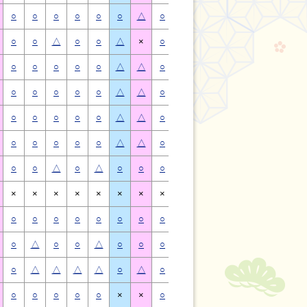
○
○
○
○
○
○
△
○
○
○
○
○
○
△
○
○
△
○
○
△
×
○
○
△
○
○
△
×
○
○
○
○
○
△
△
○
○
○
○
○
△
△
○
○
○
○
○
△
△
○
○
○
○
○
△
△
○
○
○
○
○
△
△
○
○
○
○
○
△
△
○
○
○
○
○
△
△
○
○
○
○
○
△
△
○
○
△
○
△
○
○
○
○
△
○
△
○
○
×
×
×
×
×
×
×
×
×
×
×
×
×
×
○
○
○
○
○
○
○
○
○
○
○
○
○
○
○
△
○
○
△
○
○
○
△
○
○
△
○
○
○
△
△
△
△
○
△
○
△
△
△
△
○
△
○
○
○
○
○
×
×
○
○
○
○
○
×
×