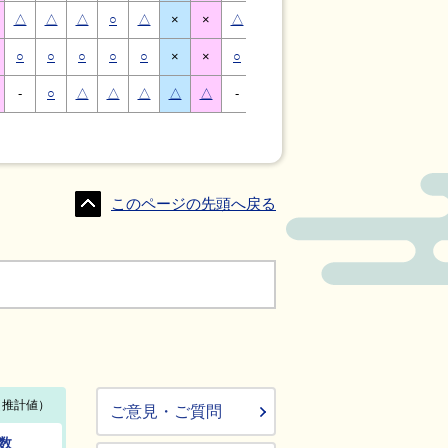
△
△
△
○
△
×
×
△
△
△
○
△
×
×
○
○
○
○
○
×
×
○
○
○
○
○
×
×
-
○
△
△
△
△
△
-
△
○
○
△
△
△
このページの先頭へ戻る
ご意見・ご質問