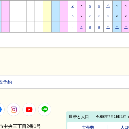
○
×
○
○
△
×
×
○
×
○
○
○
×
×
-
○
○
○
△
△
△
設予約
Facebook
Instagram
Youtube
LINE
笠間市中央三丁目2番1号