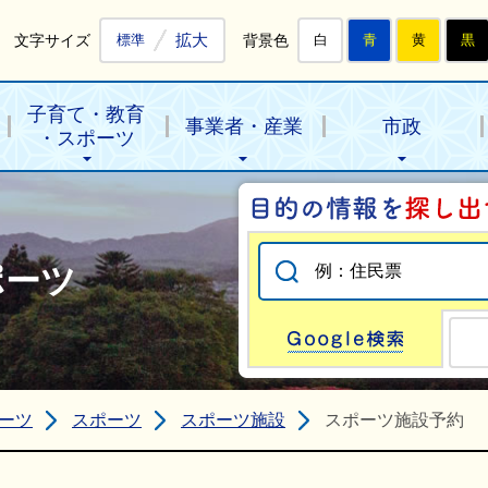
拡大
文字サイズ
背景色
標準
白
青
黄
黒
子育て・教育
事業者・産業
市政
・スポーツ
ポーツ
Go
ーツ
スポーツ
スポーツ施設
スポーツ施設予約