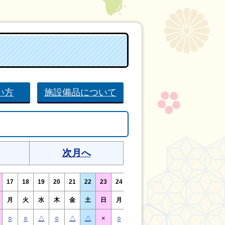
い方
施設備品について
次月へ
17
18
19
20
21
22
23
24
25
26
27
28
29
30
月
火
水
木
金
土
日
月
火
水
木
金
土
日
○
○
△
○
△
△
×
○
○
△
○
○
△
×