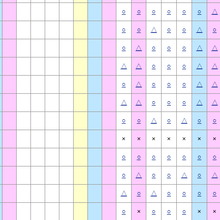
○
○
○
○
○
○
△
○
○
△
○
○
△
○
○
△
○
○
○
△
△
△
△
○
○
○
△
△
○
△
○
○
○
△
△
△
△
○
○
○
△
△
○
○
△
○
△
○
○
×
×
×
×
×
×
×
○
○
○
○
○
○
○
○
△
○
○
△
○
△
△
○
△
○
○
○
○
○
×
○
○
○
×
×