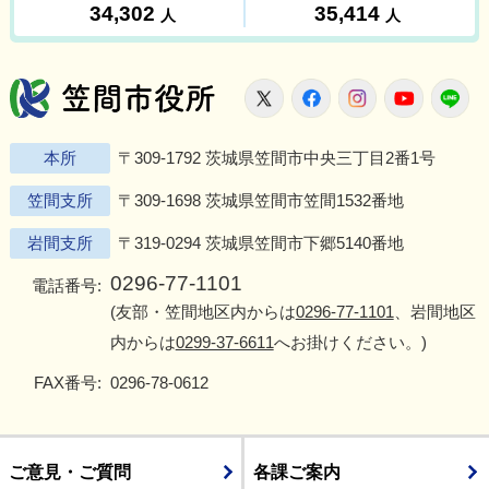
笠間市役所
X
Facebook
Instagram
Youtu
L
本所
〒309-1792 茨城県笠間市中央三丁目2番1号
笠間支所
〒309-1698 茨城県笠間市笠間1532番地
岩間支所
〒319-0294 茨城県笠間市下郷5140番地
0296-77-1101
電話番号:
(友部・笠間地区内からは
0296-77-1101
、岩間地区
内からは
0299-37-6611
へお掛けください。)
FAX番号:
0296-78-0612
ご意見・ご質問
各課ご案内