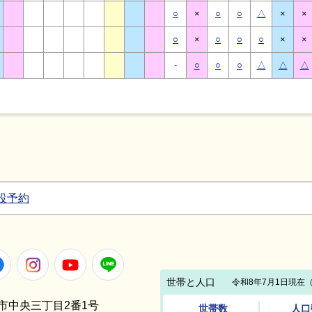
○
×
○
○
△
×
×
○
×
○
○
○
×
×
-
○
○
○
△
△
△
設予約
Facebook
Instagram
Youtube
LINE
笠間市中央三丁目2番1号