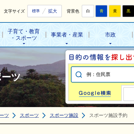
拡大
文字サイズ
背景色
標準
白
青
黄
黒
子育て・教育
事業者・産業
市政
・スポーツ
ポーツ
Go
ーツ
スポーツ
スポーツ施設
スポーツ施設予約