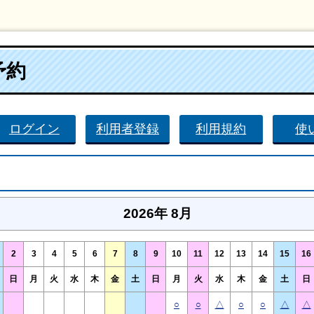
予約
ログイン
利用者登録
利用規約
使
2026年 8月
2
3
4
5
6
7
8
9
10
11
12
13
14
15
16
日
月
火
水
木
金
土
日
月
火
水
木
金
土
日
○
○
△
○
○
△
△