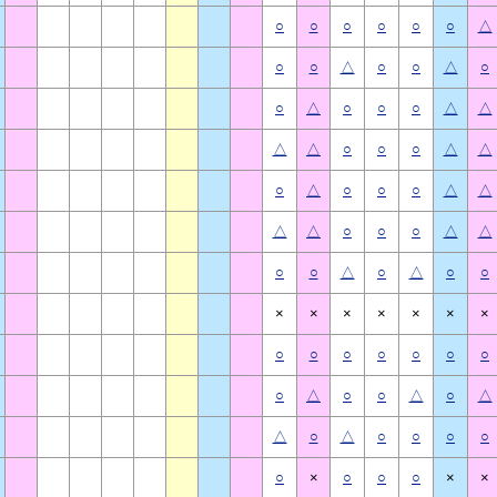
○
○
○
○
○
○
△
○
○
△
○
○
△
○
○
△
○
○
○
△
△
△
△
○
○
○
△
△
○
△
○
○
○
△
△
△
△
○
○
○
△
△
○
○
△
○
△
○
○
×
×
×
×
×
×
×
○
○
○
○
○
○
○
○
△
○
○
△
○
△
△
○
△
○
○
○
○
○
×
○
○
○
×
×