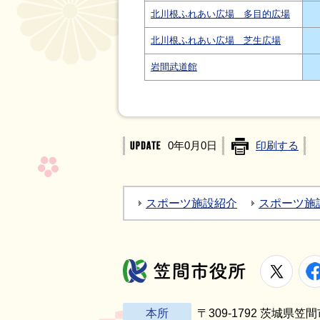
北川根ふれあい広場 多目的広場
北川根ふれあい広場 芝生広場
岩間武道館
0年0月0日
印刷する
スポーツ施設紹介
スポーツ施
X
笠間市役所
本所
〒309-1792 茨城県