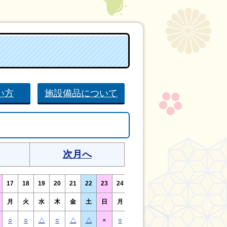
い方
施設備品について
次月へ
17
18
19
20
21
22
23
24
25
26
27
28
29
30
月
火
水
木
金
土
日
月
火
水
木
金
土
日
○
○
△
○
△
△
×
○
○
△
○
○
△
×