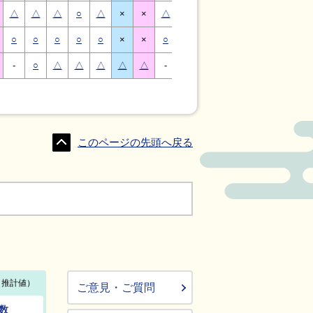
△
△
△
○
△
×
×
△
△
△
○
△
×
×
○
○
○
○
○
×
×
○
○
○
○
○
×
×
-
○
△
△
△
△
△
-
△
○
○
△
△
△
このページの先頭へ戻る
ご意見・ご質問