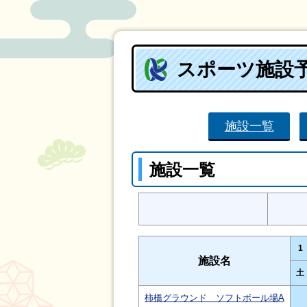
スポーツ施設
施設一覧
施設一覧
1
施設名
土
柿橋グラウンド ソフトボール場A