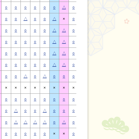
○
○
○
○
○
○
△
○
○
○
○
○
○
△
○
○
△
○
○
△
×
○
○
△
○
○
△
×
○
○
○
○
○
△
△
○
○
○
○
○
△
△
○
○
○
○
○
△
△
○
○
○
○
○
△
△
○
○
○
○
○
△
△
○
○
○
○
○
△
△
○
○
○
○
○
△
△
○
○
○
○
○
△
△
○
○
△
○
△
○
○
○
○
△
○
△
○
○
×
×
×
×
×
×
×
×
×
×
×
×
×
×
○
○
○
○
○
○
○
○
○
○
○
○
○
○
○
△
○
○
△
○
○
○
△
○
○
△
○
○
○
△
△
△
△
○
△
○
△
△
△
△
○
△
○
○
○
○
○
×
×
○
○
○
○
○
×
×