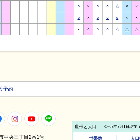
○
×
○
○
△
×
×
○
×
○
○
○
×
×
-
○
○
○
△
△
△
設予約
Facebook
Instagram
Youtube
LINE
笠間市中央三丁目2番1号