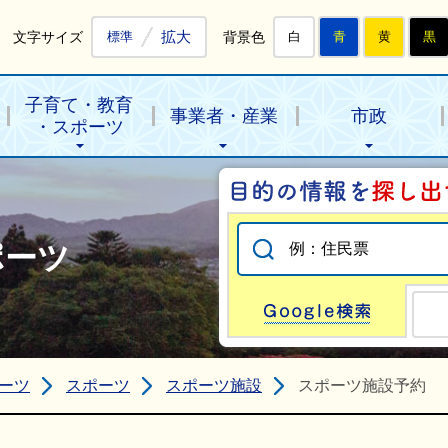
拡大
文字サイズ
背景色
標準
白
青
黄
黒
子育て・教育
事業者・産業
市政
・スポーツ
ポーツ
Go
ーツ
スポーツ
スポーツ施設
スポーツ施設予約