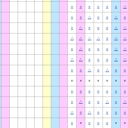
○
○
○
○
○
○
△
○
○
△
○
○
△
○
○
△
○
○
○
△
△
△
△
△
△
○
△
△
○
△
○
○
○
△
△
△
△
○
○
○
△
△
○
○
△
○
△
○
○
×
×
×
×
×
×
×
○
○
○
○
○
○
○
○
△
○
○
△
○
△
△
○
△
○
○
○
○
○
×
○
○
○
×
×