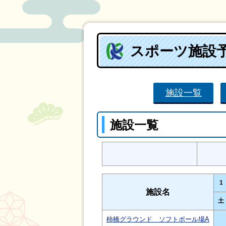
スポーツ施設
施設一覧
施設一覧
1
施設名
土
柿橋グラウンド ソフトボール場A