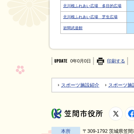
北川根ふれあい広場 多目的広場
北川根ふれあい広場 芝生広場
岩間武道館
0年0月0日
印刷する
スポーツ施設紹介
スポーツ施
X
笠間市役所
本所
〒309-1792 茨城県