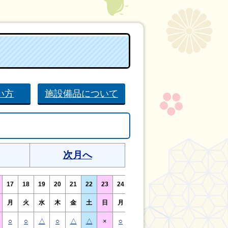
い方
施設備品について
次月へ
17
18
19
20
21
22
23
24
25
26
27
28
29
30
月
火
水
木
金
土
日
月
火
水
木
金
土
日
○
○
△
○
△
△
×
○
○
△
○
△
△
×