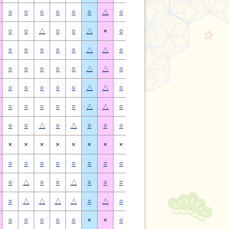
○
○
○
○
○
○
△
○
○
○
○
○
○
△
○
○
△
○
○
△
×
○
○
△
○
○
△
×
○
○
○
○
○
△
△
○
○
○
○
○
△
△
○
○
○
○
○
△
△
○
○
○
○
○
△
△
○
○
○
○
○
△
△
○
○
○
○
○
△
△
○
○
○
○
○
△
△
○
○
○
○
○
△
△
○
○
△
○
△
○
○
○
○
△
○
△
○
○
×
×
×
×
×
×
×
×
×
×
×
×
×
×
○
○
○
○
○
○
○
○
○
○
○
○
○
○
○
△
○
○
△
○
○
○
△
○
○
△
○
○
○
△
△
△
△
○
△
○
△
△
△
△
○
△
○
○
○
○
○
×
×
○
○
○
○
○
×
×