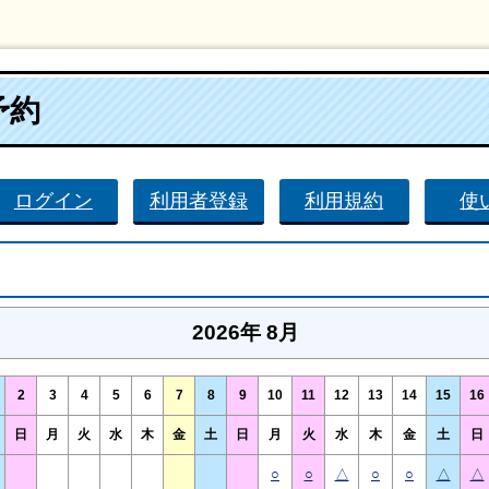
予約
ログイン
利用者登録
利用規約
使
2026年 8月
2
3
4
5
6
7
8
9
10
11
12
13
14
15
16
日
月
火
水
木
金
土
日
月
火
水
木
金
土
日
○
○
△
○
○
△
△