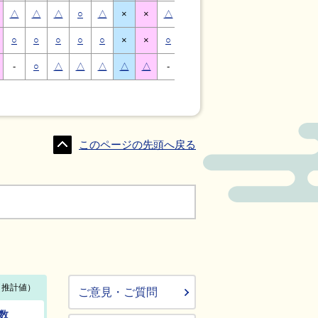
△
△
△
○
△
×
×
△
△
△
○
△
×
×
○
○
○
○
○
×
×
○
○
○
○
○
×
×
-
○
△
△
△
△
△
-
△
○
○
△
△
△
このページの先頭へ戻る
ご意見・ご質問