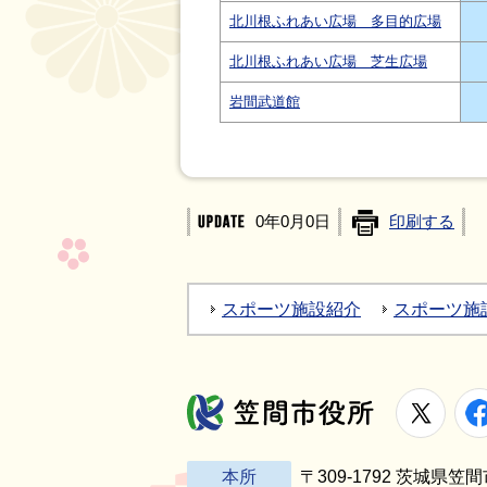
北川根ふれあい広場 多目的広場
北川根ふれあい広場 芝生広場
岩間武道館
0年0月0日
印刷する
スポーツ施設紹介
スポーツ施
X
笠間市役所
本所
〒309-1792 茨城県