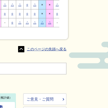
△
△
△
○
△
×
×
△
△
△
○
△
×
×
○
○
○
○
○
×
×
○
○
○
○
○
×
×
-
○
△
△
△
△
△
-
△
○
○
△
△
△
このページの先頭へ戻る
ご意見・ご質問