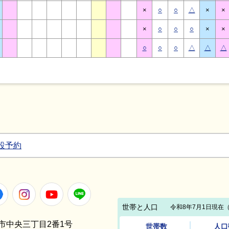
×
○
○
△
×
×
×
○
○
○
×
×
○
○
○
△
△
△
設予約
Facebook
Instagram
Youtube
LINE
笠間市中央三丁目2番1号