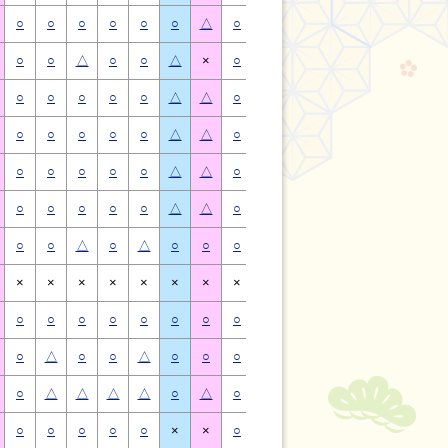
○
○
○
○
○
○
△
○
○
○
○
○
○
△
○
○
△
○
○
△
×
○
○
△
○
○
△
×
○
○
○
○
○
△
△
○
○
○
○
○
△
△
○
○
○
○
○
△
△
○
○
○
○
○
△
△
○
○
○
○
○
△
△
○
○
○
○
○
△
△
○
○
○
○
○
△
△
○
○
○
○
○
△
△
○
○
△
○
△
○
○
○
○
△
○
△
○
○
×
×
×
×
×
×
×
×
×
×
×
×
×
×
○
○
○
○
○
○
○
○
○
○
○
○
○
○
○
△
○
○
△
○
○
○
△
○
○
△
○
○
○
△
△
△
△
○
△
○
△
△
△
△
○
△
○
○
○
○
○
×
×
○
○
○
○
○
×
×