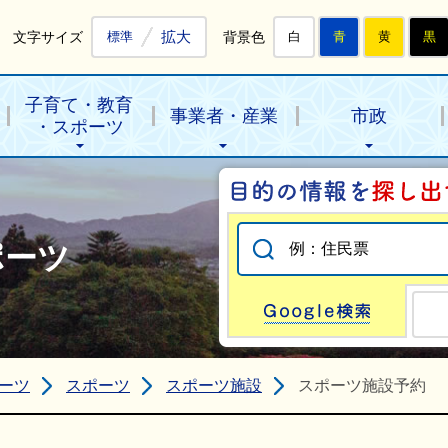
拡大
文字サイズ
背景色
標準
白
青
黄
黒
子育て・教育
事業者・産業
市政
・スポーツ
ポーツ
Go
ーツ
スポーツ
スポーツ施設
スポーツ施設予約