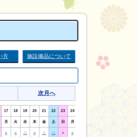
い方
施設備品について
次月へ
17
18
19
20
21
22
23
24
25
26
27
28
29
30
月
火
水
木
金
土
日
月
火
水
木
金
土
日
○
○
△
○
△
△
×
○
○
△
○
△
△
×