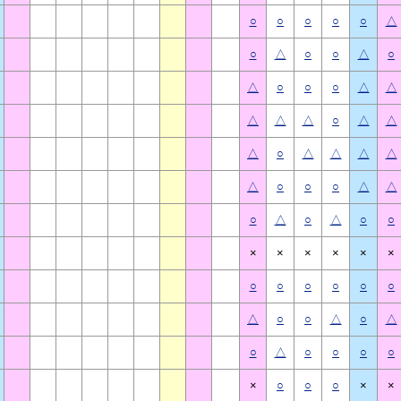
○
○
○
○
○
△
○
△
○
○
△
○
△
○
○
○
△
△
△
△
△
○
△
△
△
○
△
△
△
△
△
○
○
○
△
△
○
△
○
△
○
○
×
×
×
×
×
×
○
○
○
○
○
○
△
○
○
△
○
△
○
△
○
○
○
○
×
○
○
○
×
×