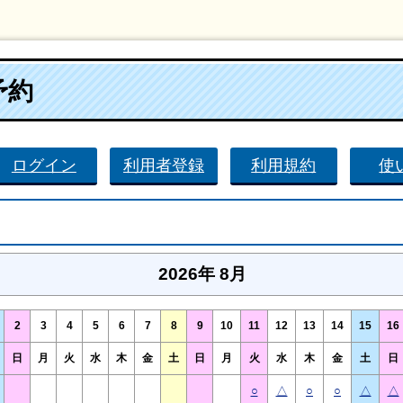
予約
ログイン
利用者登録
利用規約
使
2026年 8月
2
3
4
5
6
7
8
9
10
11
12
13
14
15
16
日
月
火
水
木
金
土
日
月
火
水
木
金
土
日
○
△
○
○
△
△