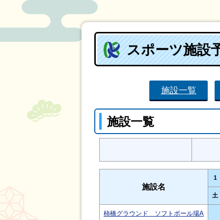
スポーツ施設
施設一覧
施設一覧
1
施設名
土
柿橋グラウンド ソフトボール場A