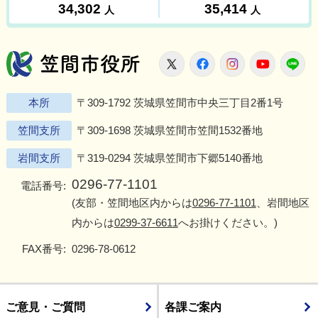
笠間市役所
X
Facebook
Instagram
Youtu
L
本所
〒309-1792 茨城県笠間市中央三丁目2番1号
笠間支所
〒309-1698 茨城県笠間市笠間1532番地
岩間支所
〒319-0294 茨城県笠間市下郷5140番地
0296-77-1101
電話番号:
(友部・笠間地区内からは
0296-77-1101
、岩間地区
内からは
0299-37-6611
へお掛けください。)
FAX番号:
0296-78-0612
ご意見・ご質問
各課ご案内