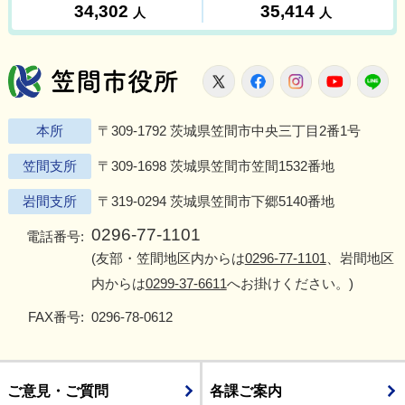
笠間市役所
X
Facebook
Instagram
Youtu
L
本所
〒309-1792 茨城県笠間市中央三丁目2番1号
笠間支所
〒309-1698 茨城県笠間市笠間1532番地
岩間支所
〒319-0294 茨城県笠間市下郷5140番地
0296-77-1101
電話番号:
(友部・笠間地区内からは
0296-77-1101
、岩間地区
内からは
0299-37-6611
へお掛けください。)
FAX番号:
0296-78-0612
ご意見・ご質問
各課ご案内