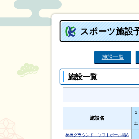
スポーツ施設
施設一覧
施設一覧
1
施設名
土
柿橋グラウンド ソフトボール場A