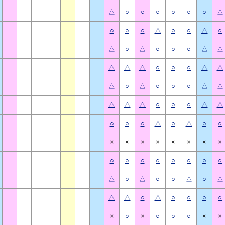
△
○
○
○
○
○
○
△
○
○
○
△
○
○
△
○
△
○
△
○
○
○
△
△
△
△
△
○
○
○
△
△
△
○
△
○
○
○
△
△
△
△
△
○
○
○
△
△
○
○
○
△
○
△
○
○
×
×
×
×
×
×
×
×
○
○
○
○
○
○
○
○
△
○
△
○
○
△
○
△
△
△
○
△
○
○
○
○
×
○
×
○
○
○
×
×