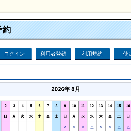
予約
ログイン
利用者登録
利用規約
使
2026年 8月
2
3
4
5
6
7
8
9
10
11
12
13
14
15
16
日
月
火
水
木
金
土
日
月
火
水
木
金
土
日
○
○
○
△
○
○
△
△