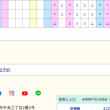
×
○
×
○
○
△
×
×
×
○
×
○
○
○
×
×
△
-
○
○
○
△
△
△
設予約
Facebook
Instagram
Youtube
LINE
笠間市中央三丁目2番1号