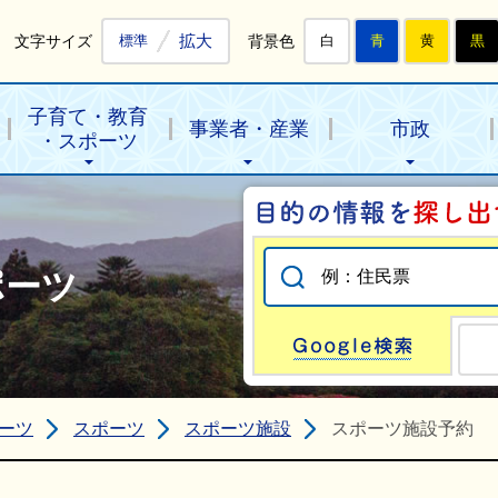
拡大
文字サイズ
背景色
標準
白
青
黄
黒
子育て・教育
事業者・産業
市政
・スポーツ
ポーツ
Go
ーツ
スポーツ
スポーツ施設
スポーツ施設予約