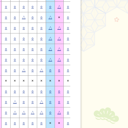
○
○
○
○
○
○
△
○
○
○
○
○
○
△
○
○
△
○
○
△
×
○
○
△
○
○
△
×
○
○
○
○
○
△
△
○
○
○
○
○
△
△
○
○
○
○
○
△
△
○
○
○
○
○
△
△
○
○
○
○
○
△
△
○
○
○
○
○
△
△
○
○
○
○
○
△
△
○
○
○
○
○
△
△
○
○
△
○
△
○
○
○
○
△
○
△
○
○
×
×
×
×
×
×
×
×
×
×
×
×
×
×
○
○
○
○
○
○
○
○
○
○
○
○
○
○
○
△
○
○
△
○
○
○
△
○
○
△
○
○
○
△
△
△
△
○
△
○
△
△
△
△
○
△
○
○
○
○
○
×
×
○
○
○
○
○
×
×