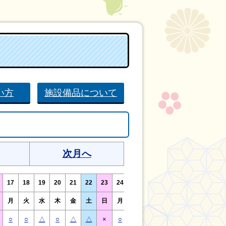
い方
施設備品について
次月へ
17
18
19
20
21
22
23
24
25
26
27
28
29
30
月
火
水
木
金
土
日
月
火
水
木
金
土
日
○
○
△
○
△
△
×
○
○
△
○
○
△
×