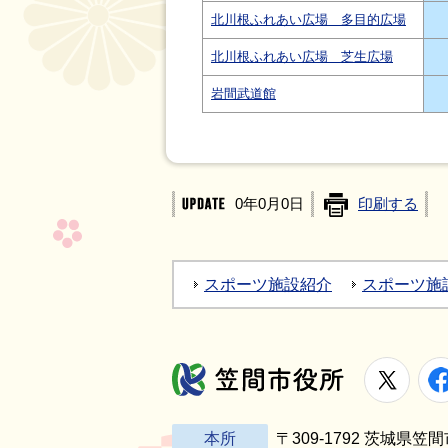
北川根ふれあい広場 多目的広場
北川根ふれあい広場 芝生広場
岩間武道館
0年0月0日
印刷する
スポーツ施設紹介
スポーツ施
X
笠間市役所
本所
〒309-1792 茨城県