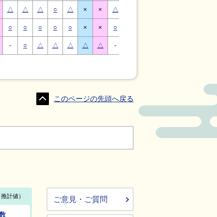
△
△
△
○
△
×
×
△
△
△
○
△
×
×
○
○
○
○
○
×
×
○
○
○
○
○
×
×
-
○
△
△
△
△
△
-
△
○
○
△
△
△
このページの先頭へ戻る
ご意見・ご質問