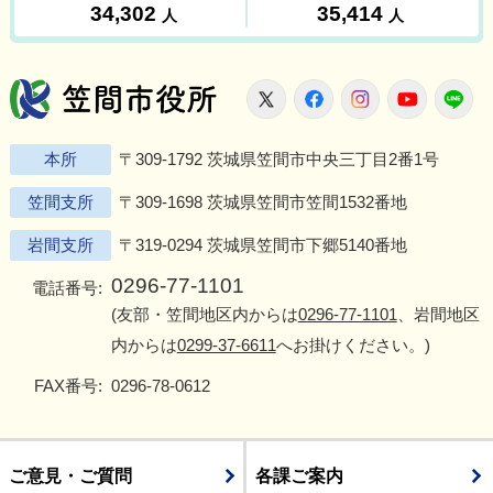
笠間市役所
X
Facebook
Instagram
Youtu
L
本所
〒309-1792 茨城県笠間市中央三丁目2番1号
笠間支所
〒309-1698 茨城県笠間市笠間1532番地
岩間支所
〒319-0294 茨城県笠間市下郷5140番地
0296-77-1101
電話番号:
(友部・笠間地区内からは
0296-77-1101
、岩間地区
内からは
0299-37-6611
へお掛けください。)
FAX番号:
0296-78-0612
ご意見・ご質問
各課ご案内