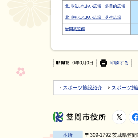
北川根ふれあい広場 多目的広場
北川根ふれあい広場 芝生広場
岩間武道館
0年0月0日
印刷する
スポーツ施設紹介
スポーツ施
X
笠間市役所
本所
〒309-1792 茨城県