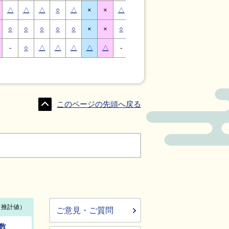
△
△
△
○
△
×
×
△
△
△
○
△
×
×
○
○
○
○
○
×
×
○
○
○
○
○
×
×
-
○
△
△
△
△
△
-
△
○
○
△
△
△
このページの先頭へ戻る
ご意見・ご質問