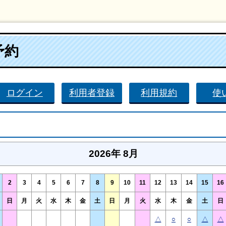
予約
ログイン
利用者登録
利用規約
使
2026年 8月
2
3
4
5
6
7
8
9
10
11
12
13
14
15
16
日
月
火
水
木
金
土
日
月
火
水
木
金
土
日
△
○
○
△
△