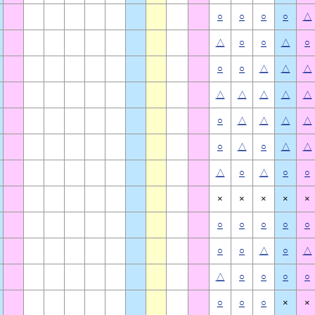
○
○
○
○
△
△
○
○
△
○
○
○
△
△
△
△
△
△
△
△
○
△
△
△
△
○
△
○
△
△
△
○
△
○
○
×
×
×
×
×
○
○
○
○
○
○
○
△
○
△
△
○
○
○
○
○
○
○
×
×