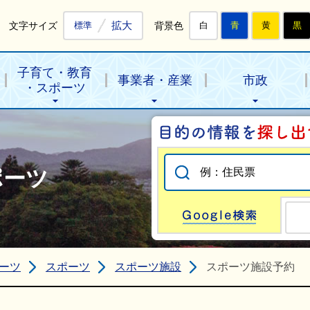
拡大
文字サイズ
背景色
標準
白
青
黄
黒
子育て・教育
事業者・産業
市政
・スポーツ
ポーツ
Go
ーツ
スポーツ
スポーツ施設
スポーツ施設予約