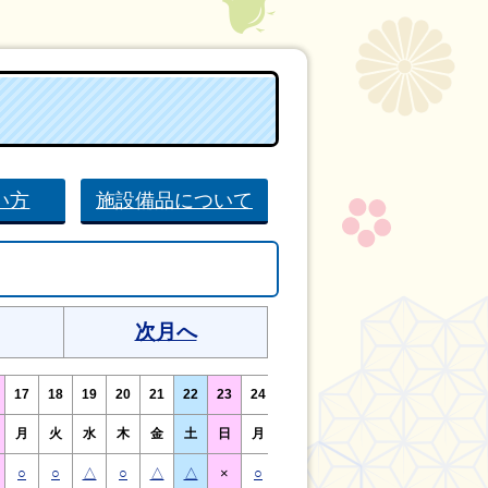
い方
施設備品について
次月へ
17
18
19
20
21
22
23
24
25
26
27
28
29
30
月
火
水
木
金
土
日
月
火
水
木
金
土
日
○
○
△
○
△
△
×
○
○
△
○
△
△
×