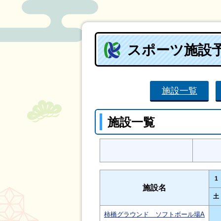
スポーツ施設
施設一覧
施設一覧
1
施設名
土
柿橋グラウンド ソフトボール場A