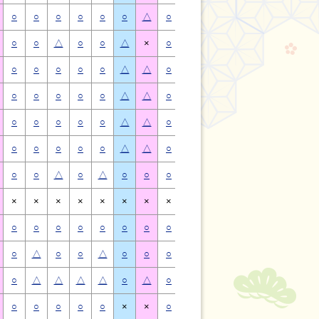
○
○
○
○
○
○
△
○
○
○
○
○
○
△
○
○
△
○
○
△
×
○
○
△
○
○
△
×
○
○
○
○
○
△
△
○
○
○
○
○
△
△
○
○
○
○
○
△
△
○
○
○
○
○
△
△
○
○
○
○
○
△
△
○
○
○
○
○
△
△
○
○
○
○
○
△
△
○
○
○
○
○
△
△
○
○
△
○
△
○
○
○
○
△
○
△
○
○
×
×
×
×
×
×
×
×
×
×
×
×
×
×
○
○
○
○
○
○
○
○
○
○
○
○
○
○
○
△
○
○
△
○
○
○
△
○
○
△
○
○
○
△
△
△
△
○
△
○
△
△
△
△
○
△
○
○
○
○
○
×
×
○
○
○
○
○
×
×