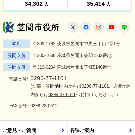
笠間市役所
X
Facebook
Instagram
Youtu
L
本所
〒309-1792 茨城県笠間市中央三丁目2番1号
笠間支所
〒309-1698 茨城県笠間市笠間1532番地
岩間支所
〒319-0294 茨城県笠間市下郷5140番地
0296-77-1101
電話番号:
(友部・笠間地区内からは
0296-77-1101
、岩間地区
内からは
0299-37-6611
へお掛けください。)
FAX番号:
0296-78-0612
ご意見・ご質問
各課ご案内