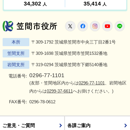
笠間市役所
X
Facebook
Instagram
Youtu
L
本所
〒309-1792 茨城県笠間市中央三丁目2番1号
笠間支所
〒309-1698 茨城県笠間市笠間1532番地
岩間支所
〒319-0294 茨城県笠間市下郷5140番地
0296-77-1101
電話番号:
(友部・笠間地区内からは
0296-77-1101
、岩間地区
内からは
0299-37-6611
へお掛けください。)
FAX番号:
0296-78-0612
ご意見・ご質問
各課ご案内