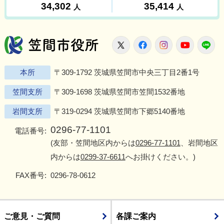
笠間市役所
X
Facebook
Instagram
Youtu
L
本所
〒309-1792 茨城県笠間市中央三丁目2番1号
笠間支所
〒309-1698 茨城県笠間市笠間1532番地
岩間支所
〒319-0294 茨城県笠間市下郷5140番地
0296-77-1101
電話番号:
(友部・笠間地区内からは
0296-77-1101
、岩間地区
内からは
0299-37-6611
へお掛けください。)
FAX番号:
0296-78-0612
ご意見・ご質問
各課ご案内