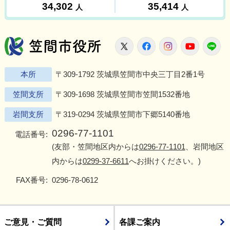
笠間市役所
X
Facebook
Instagram
Youtu
L
本所
〒309-1792 茨城県笠間市中央三丁目2番1号
笠間支所
〒309-1698 茨城県笠間市笠間1532番地
岩間支所
〒319-0294 茨城県笠間市下郷5140番地
0296-77-1101
電話番号:
(友部・笠間地区内からは
0296-77-1101
、岩間地区
内からは
0299-37-6611
へお掛けください。)
FAX番号:
0296-78-0612
ご意見・ご質問
各課ご案内