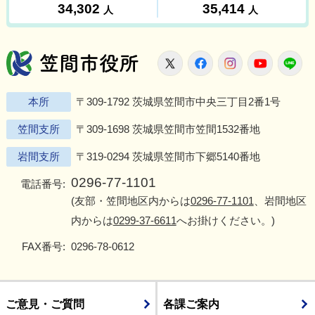
笠間市役所
X
Facebook
Instagram
Youtu
L
本所
〒309-1792 茨城県笠間市中央三丁目2番1号
笠間支所
〒309-1698 茨城県笠間市笠間1532番地
岩間支所
〒319-0294 茨城県笠間市下郷5140番地
0296-77-1101
電話番号:
(友部・笠間地区内からは
0296-77-1101
、岩間地区
内からは
0299-37-6611
へお掛けください。)
FAX番号:
0296-78-0612
ご意見・ご質問
各課ご案内