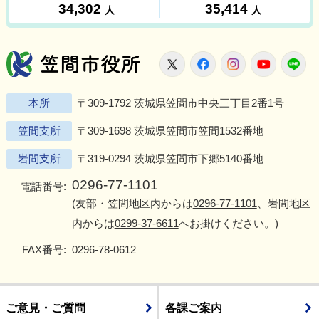
笠間市役所
X
Facebook
Instagram
Youtu
L
本所
〒309-1792 茨城県笠間市中央三丁目2番1号
笠間支所
〒309-1698 茨城県笠間市笠間1532番地
岩間支所
〒319-0294 茨城県笠間市下郷5140番地
0296-77-1101
電話番号:
(友部・笠間地区内からは
0296-77-1101
、岩間地区
内からは
0299-37-6611
へお掛けください。)
FAX番号:
0296-78-0612
ご意見・ご質問
各課ご案内