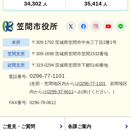
笠間市役所
X
Facebook
Instagram
Youtu
L
本所
〒309-1792 茨城県笠間市中央三丁目2番1号
笠間支所
〒309-1698 茨城県笠間市笠間1532番地
岩間支所
〒319-0294 茨城県笠間市下郷5140番地
0296-77-1101
電話番号:
(友部・笠間地区内からは
0296-77-1101
、岩間地区
内からは
0299-37-6611
へお掛けください。)
FAX番号:
0296-78-0612
ご意見・ご質問
各課ご案内