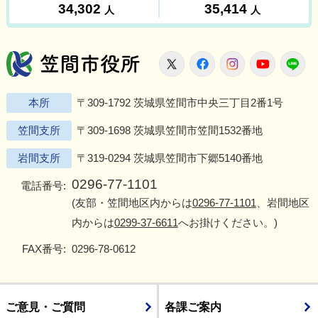
笠間市役所
X
Facebook
Instagram
Youtu
L
本所
〒309-1792 茨城県笠間市中央三丁目2番1号
笠間支所
〒309-1698 茨城県笠間市笠間1532番地
岩間支所
〒319-0294 茨城県笠間市下郷5140番地
0296-77-1101
電話番号:
(友部・笠間地区内からは
0296-77-1101
、岩間地区
内からは
0299-37-6611
へお掛けください。)
FAX番号:
0296-78-0612
ご意見・ご質問
各課ご案内