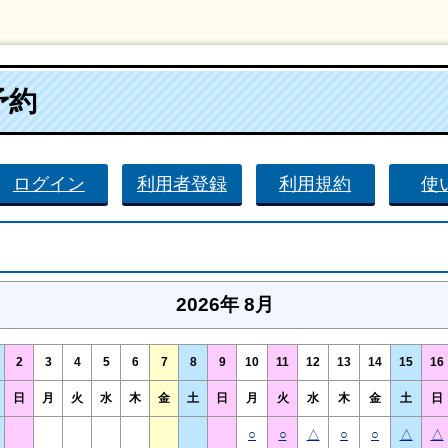
予約
ログイン
利用者登録
利用規約
使
2026年 8月
2
3
4
5
6
7
8
9
10
11
12
13
14
15
16
日
月
火
水
木
金
土
日
月
火
水
木
金
土
日
○
○
△
○
○
△
△