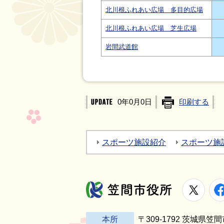
北川根ふれあい広場 多目的広場
北川根ふれあい広場 芝生広場
岩間武道館
0年0月0日
印刷する
スポーツ施設紹介
スポーツ施
X
笠間市役所
本所
〒309-1792 茨城県