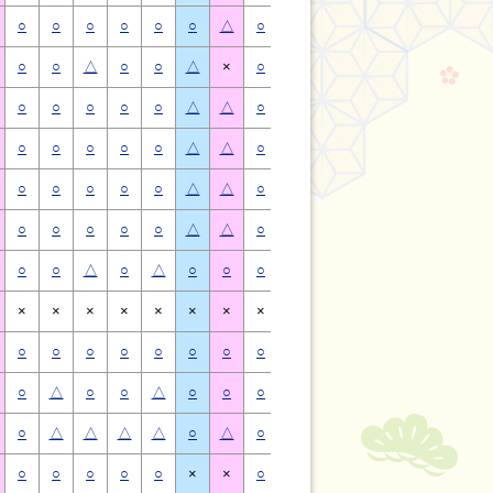
○
○
○
○
○
○
△
○
○
○
○
○
○
△
○
○
△
○
○
△
×
○
○
△
○
○
△
×
○
○
○
○
○
△
△
○
○
○
○
○
△
△
○
○
○
○
○
△
△
○
○
○
○
○
△
△
○
○
○
○
○
△
△
○
○
○
○
○
△
△
○
○
○
○
○
△
△
○
○
○
○
○
△
△
○
○
△
○
△
○
○
○
○
△
○
△
○
○
×
×
×
×
×
×
×
×
×
×
×
×
×
×
○
○
○
○
○
○
○
○
○
○
○
○
○
○
○
△
○
○
△
○
○
○
△
○
○
△
○
○
○
△
△
△
△
○
△
○
△
△
△
△
○
△
○
○
○
○
○
×
×
○
○
○
○
○
×
×