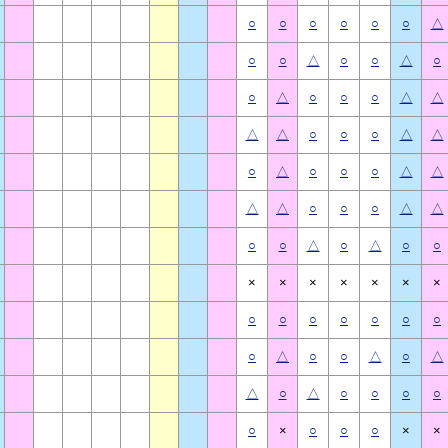
○
○
○
○
○
○
△
○
○
△
○
○
△
○
○
△
○
○
○
△
△
△
△
○
○
○
△
△
○
△
○
○
○
△
△
△
△
○
○
○
△
△
○
○
△
○
△
○
○
×
×
×
×
×
×
×
○
○
○
○
○
○
○
○
△
○
○
△
○
△
△
○
△
○
○
○
○
○
×
○
○
○
×
×