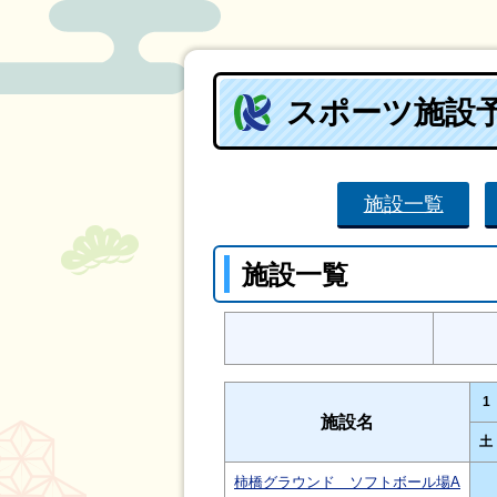
スポーツ施設
施設一覧
施設一覧
1
施設名
土
柿橋グラウンド ソフトボール場A