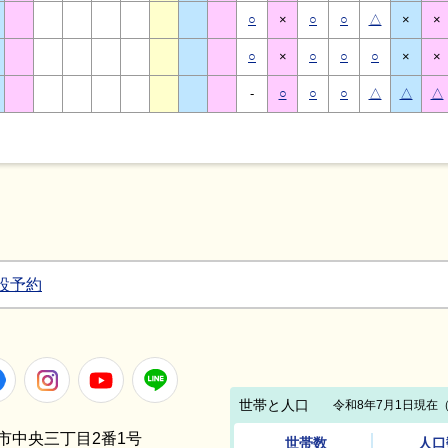
○
×
○
○
△
×
×
○
×
○
○
○
×
×
-
○
○
○
△
△
△
設予約
Facebook
Instagram
Youtube
LINE
笠間市中央三丁目2番1号