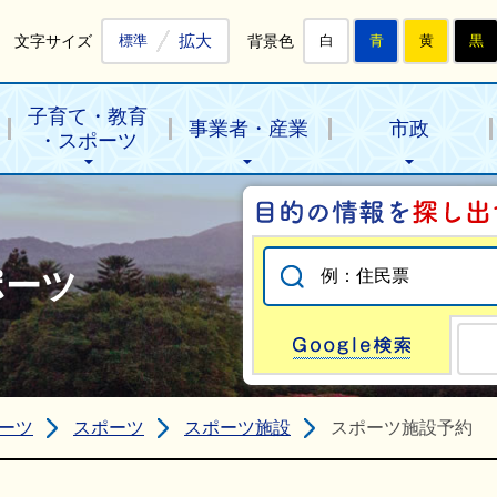
拡大
文字サイズ
背景色
標準
白
青
黄
黒
子育て・教育
事業者・産業
市政
・スポーツ
ポーツ
Go
ーツ
スポーツ
スポーツ施設
スポーツ施設予約