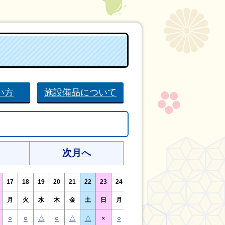
い方
施設備品について
次月へ
17
18
19
20
21
22
23
24
25
26
27
28
29
30
月
火
水
木
金
土
日
月
火
水
木
金
土
日
○
○
△
○
△
△
×
○
○
△
○
○
△
×