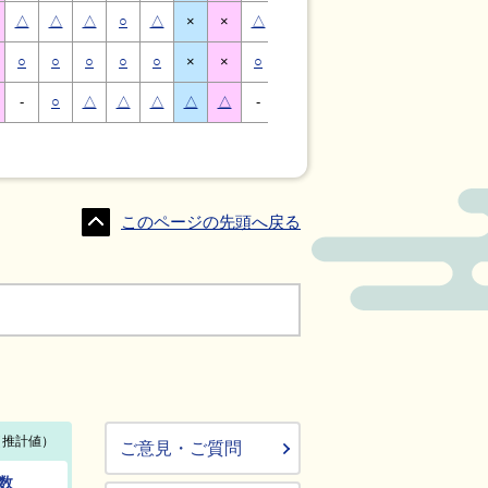
△
△
△
○
△
×
×
△
△
△
○
△
×
×
○
○
○
○
○
×
×
○
○
○
○
○
×
×
-
○
△
△
△
△
△
-
△
○
○
△
△
△
このページの先頭へ戻る
ご意見・ご質問